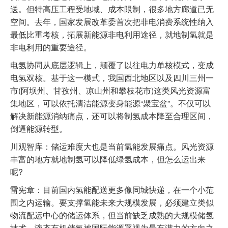
送。但特高压工程受地域、成本限制，很多地方廊道已无
空间。去年，国家发展改革委首次把非电消费系统性纳入
最低比重考核，拓展新能源非电利用途径，就地制氢就是
非电利用的重要途径。
电氢协同从底层逻辑上，颠覆了以往电力单核模式，变成
电氢双核。基于这一模式，我国西北地区以及四川三州一
市(阿坝州、甘孜州、凉山州和攀枝花市)这类风光资源富
集地区，可以依托清洁能源变身能源“聚宝盆”。不仅可以
解决新能源消纳痛点，还可以将制氢成本降至合理区间，
倒逼能源转型。
川观智库：储运难度大也是当前氢能发展痛点。风光资源
丰富的地方就地制氢可以降低绿氢成本，但怎么运出来
呢?
雷宪章：目前国内氢能配送更多像同城快递，在一个小范
围之内运输。要支撑氢能未来大规模发展，必须建立类似
物流配运中心的储运体系，但当前缺乏成熟的大规模储氢
技术。液态有机储氢被国际能源署视为最有潜力的方向之