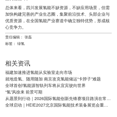
总体来看，四川发展氢能不缺资源，不缺应用场景，但需
加快构建完善的产业生态圈，集聚前沿技术、头部企业与
优质资源，在全国氢能产业赛道中确立独特优势，形成核
心竞争力。
责任编辑： 张磊
标签：
绿氢
相关资讯
福建加速推进氢能从实验室走向市场
就地造氢、随用随加 南京攻克氢能储运“卡脖子”难题
全球首创!氢能源智轨列车将从宜宾驶向世界
“氢”风徐来 前景可期
从愿景到行动｜2026国际氢能创新先锋赛项目路演在常州成功举办
全球启动｜HEIE2027北京国际氢能技术装备展览会重磅启幕！