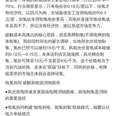
70%。行业测算显示：只有电价在0.15元/度以下，绿氢才
有经济性。以四川为例，全域最便宜工业用电电价约0.3
元/度，加氢站专用制氢电价更高，高电价直接导致绿氢成
本居高不下。所以没有经济性，难以形成市场竞争力。
破解成本高痛点的核心思路，就是离网制氢(不用电网的电
来制氢)。我前段时间去内蒙古调研，当地用光伏就地制
氢，氢价已经可以做到15元/千克。风电光伏度电成本能做
到0.12元—0.15元，未来达到吉瓦级规模，风光耦合制
氢，氢价可降至10元/千克甚至8元/千克。这个价格相当于
当前汽油价格。未来在“双碳”目标下，同样的价格，有降
碳需求的市场主体就会选择绿氢。
电氢协同 破解新能源消纳困局
●风光发电快速发展面临电网消纳困难，就地制氢是消纳
的重要途径
●电氢协同构建“能电则电、能氢则氢”双核模式，颠覆以往
电力单核模式