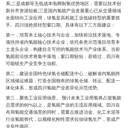
系;二是成都等无低成本电网制氢优势地区，需要以技术创
新补齐资源短板;三是国内氢能产业发展重心已从交通领域
全面转向工业应用，绿氢是高耗能工业低碳转型的重要抓
手。四川须抢抓转型窗口期。具体有以下三方面建议：
第一，培育本土核心技术与企业，加快前沿技术落地。专
项扶持省内氢能核心技术企业，依托各类示范项目培育本
土龙头企业，构建自主可控的氢能技术与产业体系。当前
氢能前沿技术将集中落地，窗口期较短，若错过，四川有
可能错失产业竞争主动权。
第二，建设全国特色绿氢仓储配送中心，破解省内氢能跨
区域储运难题，打造全国独有的绿氢仓储、转运、配送一
体化体系，形成四川氢能产业差异化示范优势。
第三，聚焦工业应用场景。 预计未来工业用氢将占据氢能
总需求的80%以上，是氢能产业的主流应用领域。四川在
布局氢能交通场景的同时，需重点推进冶金、化工水泥等
行业氢能替代，以规模化刚性需求拉动绿氢生产，形成产
业良性循环。