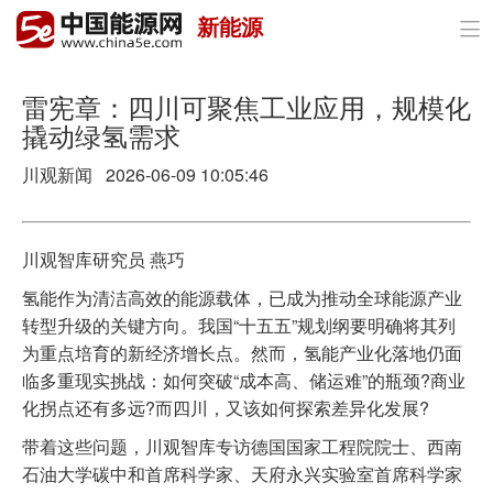
新能源

首页
政策与经济
雷宪章：四川可聚焦工业应用，规模化
撬动绿氢需求
油气
川观新闻 2026-06-09 10:05:46
煤炭
电力
川观智库研究员 燕巧
氢能作为清洁高效的能源载体，已成为推动全球能源产业
新能源
转型升级的关键方向。我国“十五五”规划纲要明确将其列
节能环保
为重点培育的新经济增长点。然而，氢能产业化落地仍面
临多重现实挑战：如何突破“成本高、储运难”的瓶颈?商业
分布式能源
化拐点还有多远?而四川，又该如何探索差异化发展?
带着这些问题，川观智库专访德国国家工程院院士、西南
石油大学碳中和首席科学家、天府永兴实验室首席科学家