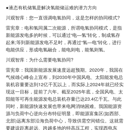
●液态有机储氢是解决氢能储运难的潜力方向
川观智库：您一直强调电氢协同，这是怎样的协同模式?
雷宪章：电和氢同属二次能源，所谓电氢协同模式，是指
新能源发电多的时候，可以通过“电—氢”转化，制成氢存
起来;等到新能源发电不足时，再通过“氢—电”转化，进行
电能供应，形成电氢融合，能电则电，能氢则氢。
川观智库：为什么需要电氢协同?
雷宪章：我国新能源发展速度远超预期。2020年，我国在
气候雄心峰会上宣布，到2030年中国风电、太阳能发电总
装机容量要达到12亿千瓦以上，而实际上2024年就已经实
现这一目标，提前了六年。截至2025年底，全国风电、太
阳能等可再生能源发电总装机存量已达23.4亿千瓦。与此
同时，新能源快速发展也带来电网消纳困难。我国能源资
源与负荷中心逆向分布特征明显，即能源富集区(如西部、
北部)远离东部沿海负荷中心，导致供需空间错位。这就需
要建设距离超远、跨越多地的特高压工程，实现西电东