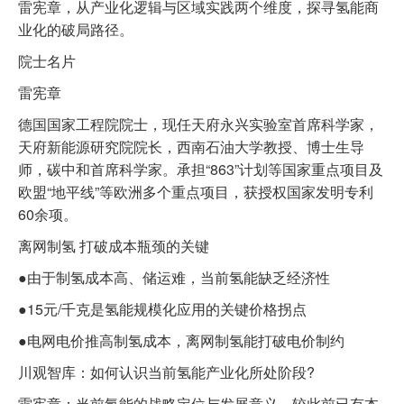
雷宪章，从产业化逻辑与区域实践两个维度，探寻氢能商
业化的破局路径。
院士名片
雷宪章
德国国家工程院院士，现任天府永兴实验室首席科学家，
天府新能源研究院院长，西南石油大学教授、博士生导
师，碳中和首席科学家。承担“863”计划等国家重点项目及
欧盟“地平线”等欧洲多个重点项目，获授权国家发明专利
60余项。
离网制氢 打破成本瓶颈的关键
●由于制氢成本高、储运难，当前氢能缺乏经济性
●15元/千克是氢能规模化应用的关键价格拐点
●电网电价推高制氢成本，离网制氢能打破电价制约
川观智库：如何认识当前氢能产业化所处阶段?
雷宪章：当前氢能的战略定位与发展意义，较此前已有本