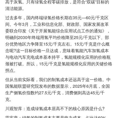
高于灰氢。只有绿氢全程零碳排放，是符合“双碳”目标的
清洁能源。
过去多年，国内终端绿氢价格长期在35元—60元/千克区
间。今年3月，工业和信息化部、财政部、国家发展改革
委联合印发《关于开展氢能综合应用试点工作的通知》，
明确到2030年终端用氢平均价格降至25元/千克以下、部
分优势地区力争降至15元/千克左右。15元/千克是什么概
念呢?这一目标价格一旦达成，意味着氢能汽车加氢成本
与电动汽车充电成本基本持平，氢能规模化应用的价格瓶
颈被打破。所以，15元/千克是氢能规模化应用的关键价格
拐点。
但从当前实际看，我们的制氢成本还远高于这一价格。中
国氢能联盟研究院发布的数据显示，2025年6月底，全国
生产侧氢价指数约27.5元/千克，消费侧则高达45元/千
克。
川观智库：造成绿氢成本居高不下的核心原因是什么?
雷宪章：绿氢的制氢成本主要是电力成本，占比达60%—