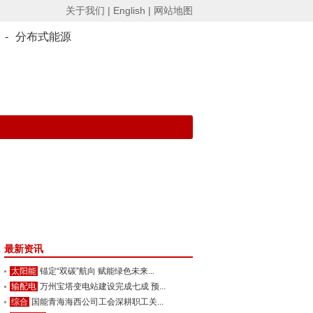
关于我们 |
English |
网站地图
-
分布式能源
最新资讯
太阳能
锚定“双碳”航向 赋能绿色未来...
输配电
万州宝塔变电站建设完成七成 预...
综合
国能青海海西公司工会深耕职工关...