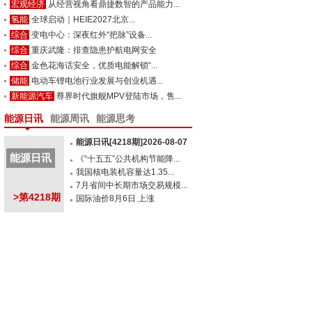
宏观经济
从经营视角看鼎捷数智的产品能力...
氢能
全球启动｜HEIE2027北京...
综合
变电中心：深夜红外“把脉”设备...
综合
重庆武隆：排查隐患护航电网安全
综合
金色花海话安全，优质电能解锁“...
储能
电动车锂电池行业发展与创业机遇...
新能源汽车
尊界时代旗舰MPV登陆市场，售...
能源日讯
能源周讯
能源思考
能源日讯[4218期]2026-08-07
能源日讯
《“十五五”公共机构节能降...
我国核电装机容量达1.35...
7月省间中长期市场交易规模...
>第4218期
国际油价8月6日 上涨