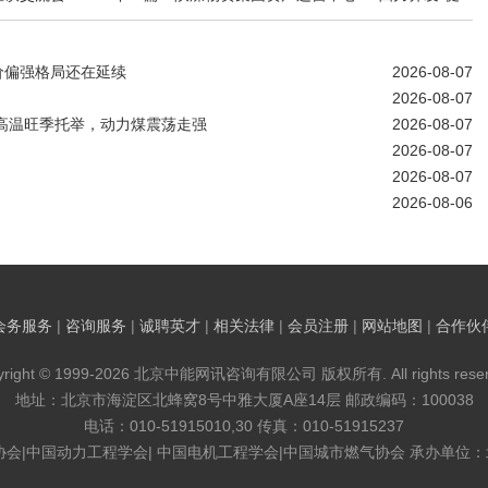
价偏强格局还在延续
2026-08-07
2026-08-07
!高温旺季托举，动力煤震荡走强
2026-08-07
2026-08-07
2026-08-07
2026-08-06
会务服务
|
咨询服务
|
诚聘英才
|
相关法律
|
会员注册
|
网站地图
|
合作伙
yright © 1999-2026 北京中能网讯咨询有限公司 版权所有. All rights reser
地址：北京市海淀区北蜂窝8号中雅大厦A座14层 邮政编码：100038
电话：010-51915010,30 传真：010-51915237
协会|中国动力工程学会| 中国电机工程学会|中国城市燃气协会 承办单位