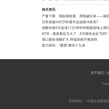
相关资讯
产量下降、国际煤收紧、用电破纪录——煤
日耗首破240万吨!煤市这波能冲多高?
指数价格5天连涨17元!神华外购煤连续上调
MTB：煤炭最近又火了，8月煤价会起飞吗?
港口煤价涨幅扩大 终端采购节奏加快
接力保供，“疆煤”燃动十九省
关于我们
|
Cop
支持单位： 中国企业投资