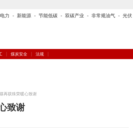
电力
-
新能源
-
节能低碳
-
双碳产业
-
非常规油气
-
光伏
|
|
|
工
煤炭安全
法规
煤再获殊荣暖心致谢
心致谢