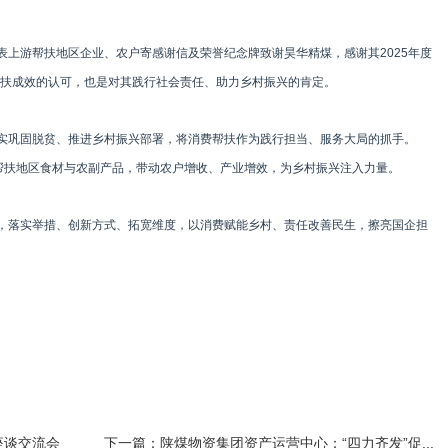
表上游帮扶地区企业、农户寄感谢信及荣誉纪念牌致谢昊华精煤，感谢其2025年度
扶成效的认可，也是对其践行社会责任、助力乡村振兴的肯定。
实巩固脱贫、推进乡村振兴部署，将消费帮扶作为践行担当、服务大局的抓手。
购帮扶地区食材与农副产品，带动农户增收、产业增效，为乡村振兴注入力量。
，落实举措、创新方式、拓宽维度，以消费赋能乡村、责任改善民生，擦亮国企担
座谈交流会
下一篇：陕煤物资集团资产运营中心：“四力齐发”促...