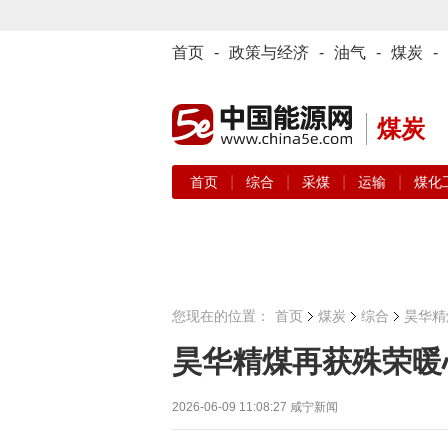
首页
-
政策与经济
-
油气
-
煤炭
-
煤炭
|
|
|
|
首页
综合
采煤
运输
煤化
您现在的位置：
首页
煤炭
综合
昊华精
昊华精煤再获殊荣暖
2026-06-09 11:08:27
咸宁新闻