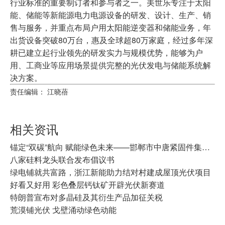
行业标准的重要制订者和参与者之一。美世乐专注于太阳
能、储能等新能源电力电源设备的研发、设计、生产、销
售与服务，并重点布局户用太阳能逆变器和储能业务，年
出货设备突破80万台，惠及全球超80万家庭，经过多年深
耕已建立起行业领先的研发实力与规模优势，能够为户
用、工商业等应用场景提供完整的光伏发电与储能系统解
决方案。
责任编辑： 江晓蓓
相关资讯
锚定“双碳”航向 赋能绿色未来——邯郸市中唐紧固件集团有限公司以实干践行“双碳”战略
八家硅料龙头联合发布倡议书
绿电铺就共富路，浙江新能助力结对村建成屋顶光伏项目
好看又好用 彩色叠层钙钛矿开辟光伏新赛道
特朗普宣布对多晶硅及其衍生产品加征关税
荒漠铺光伏 戈壁涌动绿色动能