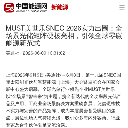
新能源

首页
政策与经济
MUST美世乐SNEC 2026实力出圈：全
场景光储矩阵硬核亮相，引领全球零碳
油气
能源新范式
煤炭
美通社 2026-06-09 13:31:02
电力
上海2026年6月9日 /美通社/ -- 6月3日，第十九届SNEC国
新能源
际太阳能光伏与智慧能源（上海）大会暨展览会在国家会
展中心盛大启幕。全球光储行业领先企业MUST美世乐
节能环保
以"全场景?智未来"为主题，携全新迭代的全功率段光储产
品及户用、工商业全场景解决方案重磅参展，凭借硬核技
分布式能源
术实力与完善的产品矩阵，成为本届展会备受瞩目的焦
点，展位现场人气持续火爆，吸引众多海内外客商、行业
专家及合作伙伴驻足交流洽谈。