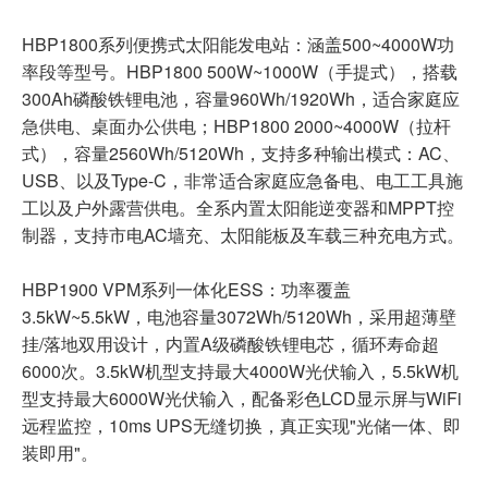
HBP1800系列便携式太阳能发电站：涵盖500~4000W功
率段等型号。HBP1800 500W~1000W（手提式），搭载
300Ah磷酸铁锂电池，容量960Wh/1920Wh，适合家庭应
急供电、桌面办公供电；HBP1800 2000~4000W（拉杆
式），容量2560Wh/5120Wh，支持多种输出模式：AC、
USB、以及Type-C，非常适合家庭应急备电、电工工具施
工以及户外露营供电。全系内置太阳能逆变器和MPPT控
制器，支持市电AC墙充、太阳能板及车载三种充电方式。
HBP1900 VPM系列一体化ESS：功率覆盖
3.5kW~5.5kW，电池容量3072Wh/5120Wh，采用超薄壁
挂/落地双用设计，内置A级磷酸铁锂电芯，循环寿命超
6000次。3.5kW机型支持最大4000W光伏输入，5.5kW机
型支持最大6000W光伏输入，配备彩色LCD显示屏与WiFi
远程监控，10ms UPS无缝切换，真正实现"光储一体、即
装即用"。