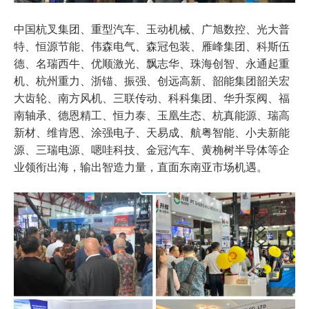
中国杭叉集团、重型汽车、玉动机械、广旭数控、光大普
特、恒源节能、伟森电气、森冠包装、雁峰集团、科斯伍
德、名瑞西牛、优顺激光、飘志华、珠海创智、永通起重
机、杭州重力、浙锚、振强、创远高新、韶能集团韶关宏
大齿轮、南方风机、三联传动、科科集团、华升泵阀、福
南轴承、德恩精工、恒力泰、玉凰生态、杭真能源、瑞高
新材、维肯恩、涂强电子、天易成、航粤智能、小夫新能
源、三瑞电源、嗯哇科技、金冠汽车、黄桷树半导体等企
业领衔出海，输出智造力量，直面东南亚市场机遇。