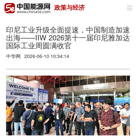
政策与经济

首页
政策与经济
印尼工业升级全面提速，中国制造加速
出海——IIW 2026第十一届印尼雅加达
油气
国际工业周圆满收官
煤炭
中华网 2026-06-10 10:34:14
电力
新能源
节能环保
分布式能源