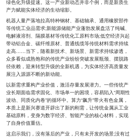
绿色化升级提速。这一产业新动态并非个例，而是新质生
产力赋能实体经济的生动缩影。
机器人量产落地拉高特种钢材、基础轴承、通用橡胶部件
等传统工业品需求;新能源储能产业蓬勃发展盘活了纯碱、
电解液溶剂、隔膜基材等传统化工原料市场;低空经济兴起
带动铝合金、碳纤维原材、普通线缆等传统材料需求持续
走高……当下，随着新技术、新场景、新需求持续渗透，
众多看似成熟饱和的传统产业纷纷突破发展瓶颈、摆脱路
径依赖，迎来转型升级的全新机遇，为实体经济高质量发
展注入源源不断的新动能。
以新需求重构产业价值，激活存量发展潜力。一些传统产
业长期面临需求固化、市场单一的困境，容易陷入“周期性
波动、同质化内卷”的循环中。算力“飙升”带火有色金属，
本质上是新兴赛道开辟出了新的刚需，让传统金属从工业
基础原料，变身为数字经济、智能产业的核心材料，实现
了自身价值重估。
这启示我们，没有落后的产业，只有未开发的场景;没有过