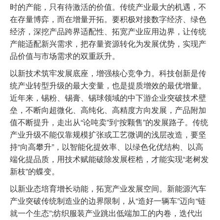
时的产能，只有待激活的价值。传统产业最大的机遇，不
在存量博弈，而在增量开拓。要积极对接数字经济、绿色
经济，深挖产品跨界适配性、拓宽产业应用边界，让传统
产能适配新兴需求，把存量资源转化为发展优势，实现产
品价值与市场需求的双重跃升。
以新技术筑牢发展底座，增强核心竞争力。科技创新是传
统产业转型升级的最大变量，也是提质增效的最优增量。
近年来，锡粉、锡膏、锡球领域的中下游企业突破技术壁
垒，不断向超微化、高纯化、高精度方向发展，产品附加
值不断提升，走出从“论吨卖”到“按颗售”的发展路子。传统
产业升级不能仅靠规模扩张或工艺微调的浅层改造，要坚
持“向高攀升”，以智能化提效率、以绿色化优结构、以高
端化提品质，用技术赋能破除发展桎梏，才能实现“老树发
新枝”的蝶变。
以新业态培育增长动能，拓宽产业发展空间。新能源汽车
产业突破传统制造业的边界限制，从“造好一辆车”迈向“链
就一个生态”;纺织服装产业跳出低端加工的内卷，迭代出