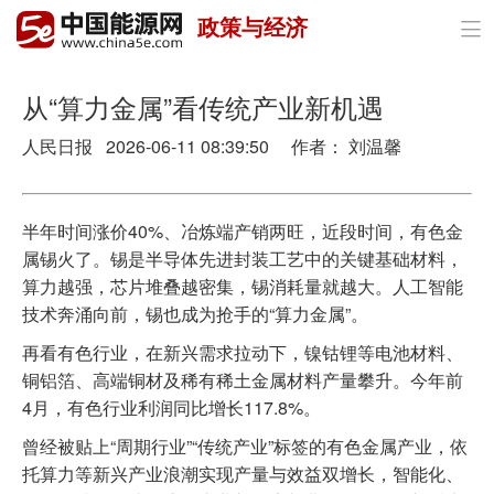
政策与经济

首页
政策与经济
从“算力金属”看传统产业新机遇
人民日报 2026-06-11 08:39:50 作者： 刘温馨
油气
煤炭
半年时间涨价40%、冶炼端产销两旺，近段时间，有色金
电力
属锡火了。锡是半导体先进封装工艺中的关键基础材料，
算力越强，芯片堆叠越密集，锡消耗量就越大。人工智能
新能源
技术奔涌向前，锡也成为抢手的“算力金属”。
节能环保
再看有色行业，在新兴需求拉动下，镍钴锂等电池材料、
铜铝箔、高端铜材及稀有稀土金属材料产量攀升。今年前
分布式能源
4月，有色行业利润同比增长117.8%。
曾经被贴上“周期行业”“传统产业”标签的有色金属产业，依
托算力等新兴产业浪潮实现产量与效益双增长，智能化、