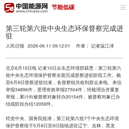
节能低碳

首页
政策与经济
第三轮第六批中央生态环保督察完成进
驻
油气
人民日报 2026-06-11 09:12:01 作者： 记者寇江泽
煤炭
电力
北京6月10日电 记者10日从生态环境部获悉：第三轮第六
批中央生态环境保护督察全面完成督察进驻阶段工作。截
新能源
至6月9日督察进驻结束，各督察组共收到群众来电、来信
举报34896件，受理有效举报27504件，经梳理合并重复
节能环保
举报，累计向被督察对象转办20154件。被督察对象已办
结或阶段办结12059件。
分布式能源
经党中央、国务院批准，第三轮第六批7个中央生态环境
保护督察组于5月8日至9日陆续进驻辽宁、吉林、黑龙