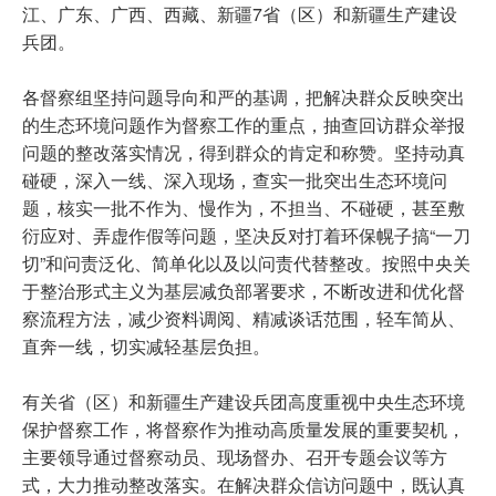
江、广东、广西、西藏、新疆7省（区）和新疆生产建设
兵团。
各督察组坚持问题导向和严的基调，把解决群众反映突出
的生态环境问题作为督察工作的重点，抽查回访群众举报
问题的整改落实情况，得到群众的肯定和称赞。坚持动真
碰硬，深入一线、深入现场，查实一批突出生态环境问
题，核实一批不作为、慢作为，不担当、不碰硬，甚至敷
衍应对、弄虚作假等问题，坚决反对打着环保幌子搞“一刀
切”和问责泛化、简单化以及以问责代替整改。按照中央关
于整治形式主义为基层减负部署要求，不断改进和优化督
察流程方法，减少资料调阅、精减谈话范围，轻车简从、
直奔一线，切实减轻基层负担。
有关省（区）和新疆生产建设兵团高度重视中央生态环境
保护督察工作，将督察作为推动高质量发展的重要契机，
主要领导通过督察动员、现场督办、召开专题会议等方
式，大力推动整改落实。在解决群众信访问题中，既认真