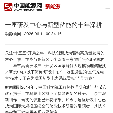
新能源

首页
政策与经济
一座研发中心与新型储能的十年深耕
动静新闻 2026-06-11 09:34:16
油气
煤炭
关注“十五五”开局之年，科技创新成为驱动高质量发展的
电力
核心引擎。在毕节高新区，坐落着一家“国字号”研发机构
——毕节高新技术产业开发区国家能源大规模物理储能技
新能源
术研发中心(以下简称“研发中心”)。这里诞生的“空气充电
宝”技术，正在为我国新型电力系统贡献“毕节方案”。
节能环保
时间回到2014年，中国科学院工程热物理研究所与毕节市
分布式能源
政府携手，在乌蒙山区播下了储能创新的种子。十余年深
耕细作，当初的设想已开花结果。如今，这座研发中心已
成为国际大规模压缩空气储能技术研发的引领者，其技术
突破和工程应用备受业界关注。