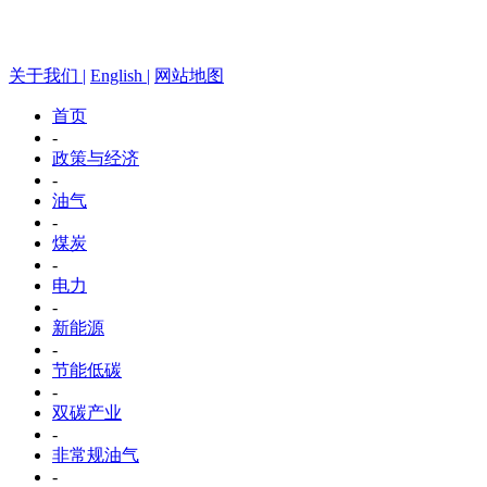
关于我们 |
English |
网站地图
首页
-
政策与经济
-
油气
-
煤炭
-
电力
-
新能源
-
节能低碳
-
双碳产业
-
非常规油气
-