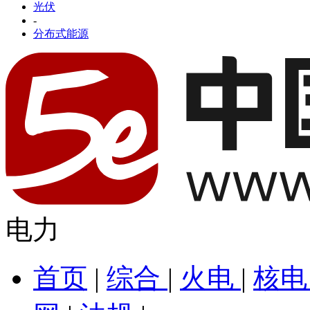
光伏
-
分布式能源
电力
首页
|
综合
|
火电
|
核