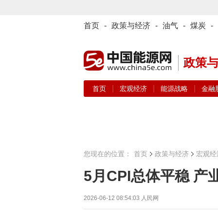
首页
-
政策与经济
-
油气
-
煤炭
-
政策
|
|
|
首页
宏观经济
能源战略
金融
您现在的位置：
首页
政策与经济
宏观经
5月CPI总体平稳 产
2026-06-12 08:54:03
人民网