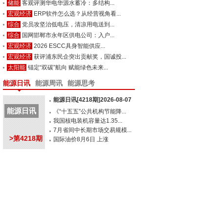
储能
客观评测华电华源水蓄冷：多结构...
宏观经济
ERP软件怎么选？从经营视角看...
综合
党员攻坚治低电压，清凉用电送到...
综合
国网邯郸市永年区供电公司：入户...
宏观经济
2026 ESCC具身智能供应...
宏观经济
获评浦东民企突出贡献奖，国诚投...
太阳能
锚定“双碳”航向 赋能绿色未来...
能源日讯
能源周讯
能源思考
能源日讯[4218期]2026-08-07
能源日讯
《“十五五”公共机构节能降...
我国核电装机容量达1.35...
7月省间中长期市场交易规模...
>第4218期
国际油价8月6日 上涨