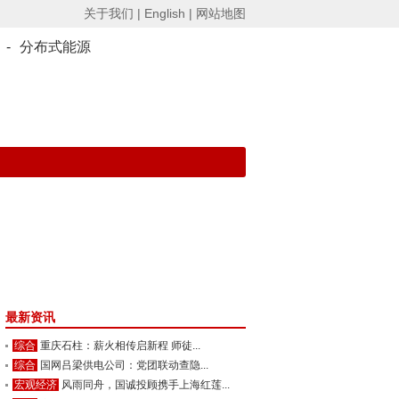
关于我们 |
English |
网站地图
-
分布式能源
最新资讯
综合
重庆石柱：薪火相传启新程 师徒...
综合
国网吕梁供电公司：党团联动查隐...
宏观经济
风雨同舟，国诚投顾携手上海红莲...