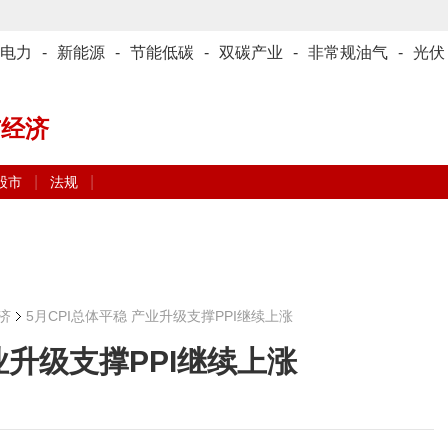
电力
-
新能源
-
节能低碳
-
双碳产业
-
非常规油气
-
光伏
与经济
|
|
股市
法规
济
5月CPI总体平稳 产业升级支撑PPI继续上涨
业升级支撑PPI继续上涨