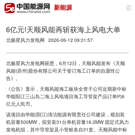
新能源

首页
政策与经济
6亿元!天顺风能再斩获海上风电大单
北极星风力发电网 2026-06-12 09:31:57
油气
煤炭
北极星风力发电网获悉，6月12日，天顺风能发布《天顺
电力
风能(苏州)股份有限公司关于签订海工订单的自愿性公
告》。
新能源
《公告》显示，天顺风能海工板块全资子公司近期新中标
节能环保
华能阳江三山岛二海上风电项目海工导管架产品订单约6
亿元人民币。
分布式能源
该项目由华能(阳江)清洁能源有限责任公司建设，规划装
机容量500MW，拟安装31台单机容量16.2MW 固定式风力
发电机组，其中导管架及小管桩各自31套。天顺风能中标