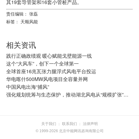
其19套导管架和16套小管桩产品。
责任编辑： 张磊
标签：
天顺风能
相关资讯
践行正确政绩观 暖心赋能戈壁能源一线
这个“大风车”，创下一个全球第一
全球首座16兆瓦张力腿浮式风电平台投运
华电喀什500MW风电项目全容量并网
中国风电出海“捕风”
强化规划统筹与生态保护，推动湖北风电从“规模扩张”向“质量效益”转型
关于我们
联系我们
法律声明
|
|
© 1999-2026 北京中能网讯咨询有限公司