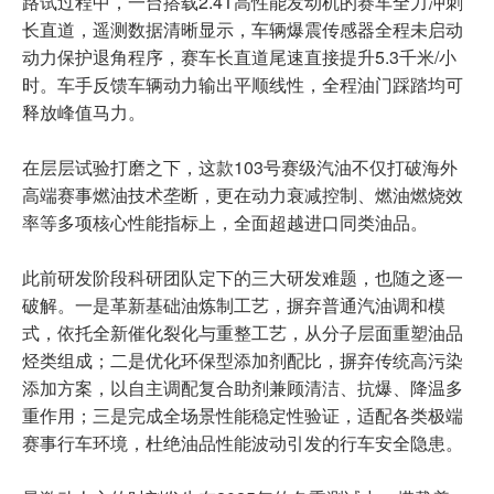
路试过程中，一台搭载2.4T高性能发动机的赛车全力冲刺
长直道，遥测数据清晰显示，车辆爆震传感器全程未启动
动力保护退角程序，赛车长直道尾速直接提升5.3千米/小
时。车手反馈车辆动力输出平顺线性，全程油门踩踏均可
释放峰值马力。
在层层试验打磨之下，这款103号赛级汽油不仅打破海外
高端赛事燃油技术垄断，更在动力衰减控制、燃油燃烧效
率等多项核心性能指标上，全面超越进口同类油品。
此前研发阶段科研团队定下的三大研发难题，也随之逐一
破解。一是革新基础油炼制工艺，摒弃普通汽油调和模
式，依托全新催化裂化与重整工艺，从分子层面重塑油品
烃类组成；二是优化环保型添加剂配比，摒弃传统高污染
添加方案，以自主调配复合助剂兼顾清洁、抗爆、降温多
重作用；三是完成全场景性能稳定性验证，适配各类极端
赛事行车环境，杜绝油品性能波动引发的行车安全隐患。