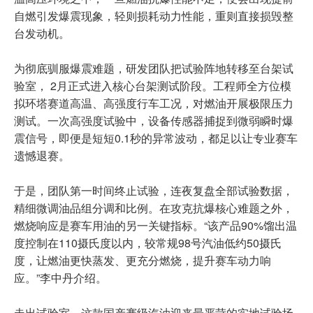
自燃引发爆震现象，轻则损耗动力性能，重则直接损毁整
台发动机。
为彻底驯服爆震难题，研发团队把试验阵地转移至台架试
验室， 2月正式进入核心台架测试阶段。工程师全方位模
拟环塔赛道高温、高强度行车工况，对燃油开展极限压力
测试。一次高强度试验中，设备传感器捕捉到微弱瞬时爆
震信号，即便是短短0.1秒的异常波动，都足以让专业赛车
遗憾退赛。
于是，团队第一时间终止试验，连夜复盘全部试验数据，
精细微调油品组分调和比例。在攻克抗爆核心难题之外，
燃烧响应是赛车用油的另一关键指标。“该产品90%馏出温
度控制在110摄氏度以内，较常规98号汽油低约50摄氏
度，让燃油更快蒸发、更充分燃烧，提升赛车动力响
应。”李中丹介绍。
走出试验室，这款国产赛级汽油迎来最严苛的实地试验场