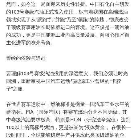
然而，如今这一局面迎来历史性转折。中国石化自主研发
的103号赛级汽油正式投入使用，标志着我国在高端燃油
领域实现了从“跟跑”到“并跑”乃至“领跑”的跨越，彻底改变
了顶级赛事用油长期依赖进口的窘境。这不仅是一滴汽油
的成功，更是中国能源工业向高质量发展、向核心技术自
主化进军的嘹亮号角。
曾经的依赖与追赶
要理解103号赛级汽油投用的深远意义，我们必须让时光
回溯，重新审视中国汽车运动与能源工业曾经的“卡脖
子”之痛。
在世界赛车运动中，燃油标准是衡量一国汽车工业水平的
硬指标。FIA（国际汽联）将赛车燃油分为不同等级，其
中赛级汽油要求极高，特别是RON（研究法辛烷值）达到
100以上的高标号燃油，更是被誉为“液体黄金”。在很长一
段时间里，全球能够稳定生产并供应此类顶级燃油的企