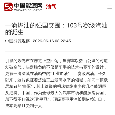
油气

首页
政策与经济
一滴燃油的强国突围：103号赛级汽油
的诞生
油气
中国能源观察 2026-06-16 08:22:45
煤炭
电力
引擎的轰鸣声在赛道上空回荡，当赛车以数百公里的时速
划破空气，决定胜负的不仅是车手的技术与赛车的设计，
新能源
更有一滴深藏在油箱中的“工业血液”——赛级汽油。长久
以来，这片象征着炼油工业最高水平的领域，如同一顶极
节能环保
尽精致的“皇冠”，其上镶嵌的明珠始终由少数几个能源巨
头把持。中国，作为全球最大的汽车市场和能源消费国，
分布式能源
却不得不仰视这顶“皇冠”，顶级赛事用油长期依赖进口，
成本高昂且受制于人。