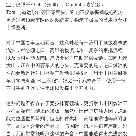
业，仅限于Shell（壳牌）、Castrol（嘉实多）、
Total（道达尔）等国际巨头。它们不仅掌握着核心配方，
更通过与顶级车队的深度绑定，构筑了极高的技术壁垒和
市场垄断。
对于中国赛车运动而言，这意味着每一滴用于顶级赛事的
汽油，都必须进口。高昂的物流成本、复杂的审批流程，
以及随时可能因国际局势变化而中断的供应链，如同几座
大山，压在中国赛车人的心头。更重要的是，进口燃油的
性能参数是针对国外赛车发动机调校的，用于中国自研赛
车引擎总有些“水土不服”。好比一个武林高手，使用一把
不趁手的兵器，注定难以发挥出全部实力。
这些问题不仅存在于竞技体育领域，更折射出中国炼油工
业在高端产品链上的短板。虽然中国已是炼油大国，炼油
能力位居世界前列，但在特种燃料、高端润滑油等高附加
值、高技术含量的产品上，与国际一流水平仍有差距。过
去，我们常常能听到这样的声音：中国能造得出先进的发