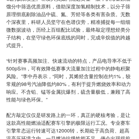
馏分中筛选优质原料，借助深度加氢精制技术，以分子筛
原理彻底剔除油品中硫、氮、芳烃等各类有害杂质。无数
个深夜里，科研人员坚守在色谱仪旁，精准捕捉每一组细
微数据波动，历经上百组配比试验，最终敲定理想烃类分
子结构，在坚守绿色环保底线的同时，完成辛烷值的跨越
式提升。
“针对赛事高频加注、快速流动的特点，产品电导率不低于
500pS/m，可有效降低赛事大流量加注过程中的静电积聚
风险。”李中丹表示，“同时，其烯烃含量控制在约1%，较
常规的98号汽油降低约80%，有利于提升燃烧效率和动力
响应。不含铅、锰等金属抗爆剂，硫含量极低，兼顾了高
性能与绿色环保。”
配方敲定仅仅是研发路上的一环，真正的硬核考验，是让
这款高性能燃油适配赛车引擎的极限运行工况。专业赛车
引擎常态运行转速可达12000转，长期处于高负荷、超高
温高压环境之中，一旦燃油抗爆性能不足，便会出现提前