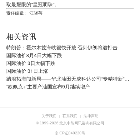
取最耀眼的“皇冠明珠”。
责任编辑： 江晓蓓
相关资讯
特朗普：霍尔木兹海峡很快开放 否则伊朗将遭打击
国际油价8月4日大幅下跌
国际油价 3日大幅下跌
国际油价 31日上涨
踏浪拓海闯新局——华北油田天成科达公司“专精特新”突围攻坚之路
“欧佩克+”主要产油国宣布9月继续增产
关于我们
联系我们
法律声明
|
|
© 1999-2026 北京中能网讯咨询有限公司
京ICP证040220号