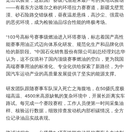
——有着东方达喀尔之称的环塔拉力赛赛道，新疆戈壁荒
漠、砂石险路交错纵横，昼夜温差悬殊，高沙尘、强震动
的恶劣环境，成为检验油品综合性能的终极考场。
“103号高标号赛事级燃油进入环塔赛场，标志着国产高性
能赛事用油正式迈向体系化研发、规范化生产和品牌化供
给的新阶段。”中国石化销售股份有限公司副总经理刘志华
认为，这不仅填补了国内顶级赛事燃油的空白，更为我国
高端赛事用油的标准化、专业化供给探索了新路径，为中
国汽车运动产业的高质量发展提供了坚实的能源支撑。
研发团队跟随赛事车队深入死亡之海腹地，在50摄氏度极
端高温、4500米高原缺氧的复杂环境中，开展长距离实车
路试。每完成一个赛段赛程，工作人员便第一时间采集油
样、核验运行数据，细致排查发动机内部积碳情况，全方
位记录油品实战表现。