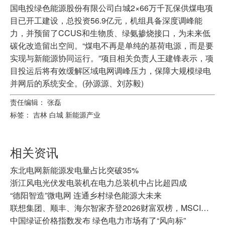
国电投绿色能源股份有限公司白城2×66万千瓦保供煤电项
目已开工建设，总投资56.9亿元，机组具备深度调峰能
力，并预留了CCUS和生物质、绿氨掺烧接口，为未来低
碳化改造留出空间。“煤电不再是单纯的基荷电源，而是要
实现与新能源协同运行。”项目相关负责人王建锋表示，项
目投运后将有效缓解区域电网调峰压力，保障大规模绿电
并网后的系统安全。(孙源源、刘苏毅)
责任编辑： 张磊
标签：
吉林
白城
新能源产业
相关资讯
东北电网新能源发电量占比突破35%
浙江风电光伏发电装机在电力总装机中占比超四成
“德阳智造”微电网 连通乡村绿色能源大未来
联想集团、顺丰、海尔智家齐登2026财富双榜，MSCI均达AA及以上
中国绿证价格指数发布 绿色电力市场有了“风向标”