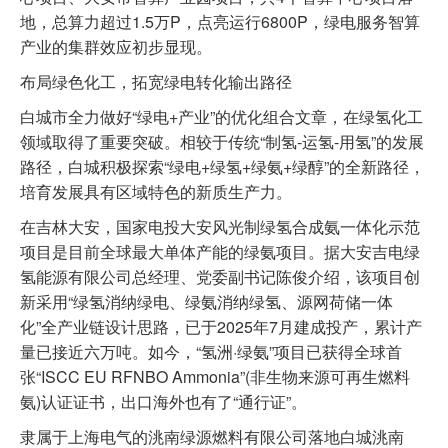
地，总算力超过1.5万P，点亮运行6800P，绿电服务智算
产业的集群效应初步显现。
布局绿色化工，拓宽绿电转化输出路径
白城市全力做好“绿电+产业”的优化组合文章，在绿氢化工
领域取得了重要突破。相较于传统“制氢-运氢-用氢”的发展
路径，白城积极探索“绿电+绿氢+绿氨+绿醇”的全新路径，
培育发展具有区域特色的新质生产力。
在吉林大安，国家电投大安风光制绿氢合成氨一体化示范
项目是目前全球最大单体产能的绿氨项目。据大安吉电绿
氢能源有限公司总经理、党委副书记陈俊介绍，该项目创
新采用“绿氢消纳绿电、绿氨消纳绿氢、源网荷储一体
化”全产业链设计思路，已于2025年7月建成投产，累计产
量已接近六万吨。如今，“氢洲·绿氨”项目已获得全球首
张“ISCC EU RFNBO Ammonia”(非生物来源可再生燃料
氨)认证证书，出口海外也有了“通行证”。
隶属于上海电气的洮南绿源燃料有限公司落地白城洮南