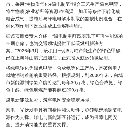
市，采用“生物质气化+绿电制氢”耦合工艺生产绿色甲醇，
将生物质(农业秸秆等资源)在高温、加压等条件下转化成
粗合成气，提纯后与绿电电解水制取的氢按比例混合，在
催化剂作用下反应生成工业燃料甲醇。
据该项目负责人介绍：“绿电制甲醇既实现了可再生能源的
长期存储，也为交通领域提供了低碳燃料解决方
案。”2026年3月，该项目一期5万吨产能生产的绿色甲醇
已在上海洋山港完成加注，正式投入航运领域应用。
将绿电转化为绿色甲醇、合成氨等化工产品，是破解电力
就地消纳难题的重要路径。根据规划，到2030年末，白城
市新能源制绿氢产能将达到每年30万吨，绿色合成氨、绿
色甲醇、绿色航煤产能将超过200万吨。
煤电新能源互补，筑牢电网安全稳定屏障。
风电、光伏发电具有间歇性和波动性，亟须稳定地调节电
源作为支撑。煤电与新能源互补运行，成为保障电网安
全、提升消纳能力的重要支撑。