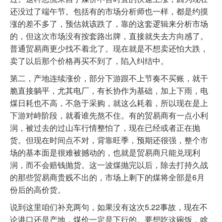
还没过了端午节。包括有的市场分析师也一样，都是约摸
涨的差不多了，预估就该跌了，靠的这套逻辑来分析市场
的，但这次市场没有按套路出牌，直接就失去方向感了。
普通贸易商更少找不着北了。现在就是不想卖还怕大跌，
卖了以后那个价格再买不到了，陷入纠结中。
第二，产地连续涨价，部分下游跟不上节奏不买账，就干
脆直接躺平，尤其电厂，有长协作为基础，加上下雨，电
煤日耗也不高，不急于采购，就这么耗着，所以现在是上
下游对峙阶段，就看谁先熬不住。有的贸易商有一点小利
润，被过去的过山车行情整怕了，现在已经或者正在抛
货。但现在时间点不对，背靠旺季，预期还很强，整个市
场的基本面是很难被撼动的，也就是贸易商只能兑现利
润，而不会赔钱抛货。这一波煤抛完以后，除去打持久战
的那些贸易商贵贱不出的，市场上剩下的煤将全部是6月
份后的高价货。
说到这里咱们补充两句，如果没有这次5.22事故，现在不
论港口还是产地，煤价一定是下行的。要想吃这碗饭，啥