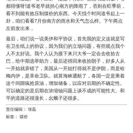
都得懂呀!道爷老早就担心南方的降雨了，否则在旺季前，
看不到能有效压制煤价的东西。今天找个时间道爷起上一
卦，咱们看看7月份南方的雨水和天气怎么样。下午两点
左前发出来，
最后，咱们说一说美伊和平协议，首先我的定义这就是写
在卫生纸上的协议，因为我们的立场问题，有些观点我个
人不太好说。我个人认为接下来川大爷一定会去收拾古
巴，给中期选举助力，最后还得回来收拾朗子，好多人从
一开始就弄错了，美国从一开始打得就不是伊朗，而是哈
梅内伊，是革命卫队。就算海峡通航了，各国一定是乘着
这个间隙疯抢原油，增加储备，以应对后期的不确定性。
可以确定的是后期在浓缩铀问题上谈不成的可能性大。和
平的道路还很漫长，幺蛾子还很多。
责任编辑： 张磊
标签：
煤价