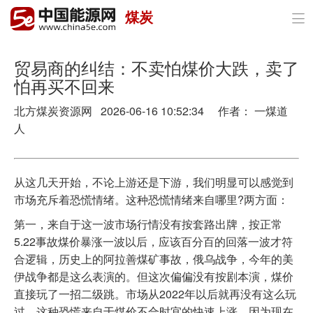
煤炭

首页
政策与经济
贸易商的纠结：不卖怕煤价大跌，卖了
怕再买不回来
油气
北方煤炭资源网 2026-06-16 10:52:34 作者： 一煤道
煤炭
人
电力
从这几天开始，不论上游还是下游，我们明显可以感觉到
新能源
市场充斥着恐慌情绪。这种恐慌情绪来自哪里?两方面：
节能环保
第一，来自于这一波市场行情没有按套路出牌，按正常
5.22事故煤价暴涨一波以后，应该百分百的回落一波才符
分布式能源
合逻辑，历史上的阿拉善煤矿事故，俄乌战争，今年的美
伊战争都是这么表演的。但这次偏偏没有按剧本演，煤价
直接玩了一招二级跳。市场从2022年以后就再没有这么玩
过。这种恐慌来自于煤价不合时宜的快速上涨，因为现在