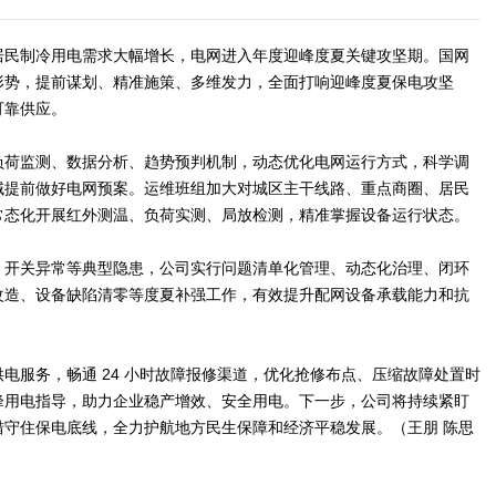
居民制冷用电需求大幅增长，电网进入年度迎峰度夏关键攻坚期。国网
形势，提前谋划、精准施策、多维发力，全面打响迎峰度夏保电攻坚
可靠供应。
负荷监测、数据分析、趋势预判机制，动态优化电网运行方式，科学调
域提前做好电网预案。运维班组加大对城区主干线路、重点商圈、居民
常态化开展红外测温、负荷实测、局放检测，精准掌握设备运行状态。
、开关异常等典型隐患，公司实行问题清单化管理、动态化治理、闭环
改造、设备缺陷清零等度夏补强工作，有效提升配网设备承载能力和抗
电服务，畅通 24 小时故障报修渠道，优化抢修布点、压缩故障处置时
峰用电指导，助力企业稳产增效、安全用电。下一步，公司将持续紧盯
措守住保电底线，全力护航地方民生保障和经济平稳发展。（王朋 陈思