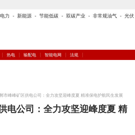
电力
-
新能源
-
节能低碳
-
双碳产业
-
非常规油气
-
光伏
|
|
|
|
|
热电
输配电
智能电网
法规
郸市峰峰矿区供电公司：全力攻坚迎峰度夏 精准保电护航民生发展
供电公司：全力攻坚迎峰度夏 精