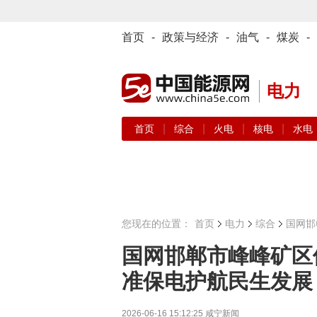
首页
-
政策与经济
-
油气
-
煤炭
-
电力
|
|
|
|
首页
综合
火电
核电
水电
您现在的位置：
首页
电力
综合
国网邯
国网邯郸市峰峰矿区
准保电护航民生发展
2026-06-16 15:12:25
咸宁新闻