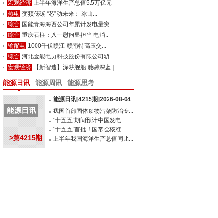
宏观经济
上半年海洋生产总值5.5万亿元
热电
变频低碳 “芯”动未来： 冰山...
综合
国能青海海西公司年累计发电量突...
综合
重庆石柱：八一慰问显担当 电消...
输配电
1000千伏赣江-赣南特高压交...
综合
河北金能电力科技股份有限公司斩...
宏观经济
【新智造】深耕舰船 驰骋深蓝｜...
能源日讯
能源周讯
能源思考
能源日讯[4215期]2026-08-04
能源日讯
我国首部固体废物污染防治专...
“十五五”期间预计中国发电...
“十五五”首批！国常会核准...
>第4215期
上半年我国海洋生产总值同比...