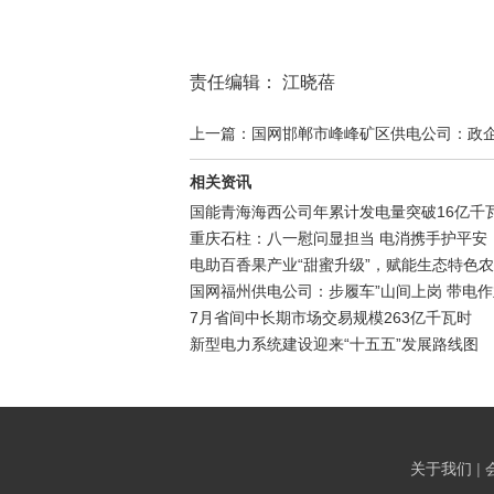
责任编辑： 江晓蓓
上一篇：国网邯郸市峰峰矿区供电公司：政企联
相关资讯
国能青海海西公司年累计发电量突破16亿千
重庆石柱：八一慰问显担当 电消携手护平安
电助百香果产业“甜蜜升级”，赋能生态特色
国网福州供电公司：步履车”山间上岗 带电
7月省间中长期市场交易规模263亿千瓦时
新型电力系统建设迎来“十五五”发展路线图
关于我们
|