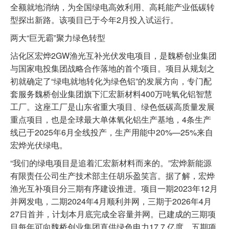
全额就地消纳，为全国绿电高效利用、高耗能产业低碳转
型探出新路。该项目已于今年2月投入试运行。
两大“巨无霸”聚力绿色转型
沾化区宏烨2GW渔光互补光伏发电项目，是魏桥创业集团
与国家电投集团战略合作落地的首个项目。项目从规划之
初就确定了“绿电就地转化为绿色铝”的发展方向，专门配
套服务魏桥创业集团旗下汇宏新材料400万吨氧化铝智慧
工厂。这座工厂是山东省重大项目、绿色低碳高质量发展
重点项目，也是全球最大单体氧化铝生产基地，4条生产
线已于2025年6月全线投产，生产用能中20%—25%来自
宏烨光伏绿电。
“我们的绿电项目是追着汇宏新材料而来的。”宏烨新能源
有限责任公司生产技术部主任胡乐盈笑言。据了解，宏烨
渔光互补项目分三期有序建设推进。项目一期2023年12月
并网发电，二期2024年4月顺利并网，三期于2026年4月
27日首并，计划本月底完成全容量并网。已建成的三期项
目每年可向魏桥创业集团直供绿色电力17.7 亿度。五期项