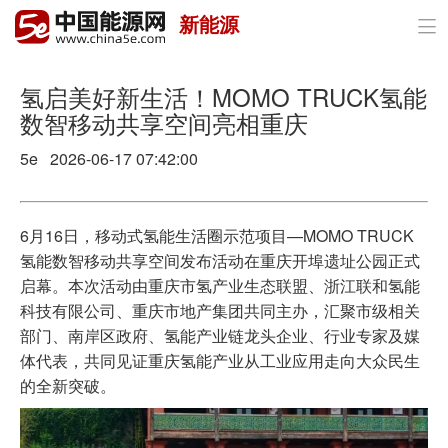
新能源

首页
政策与经济
氢启美好新生活！MOMO TRUCK氢能
数智移动共享空间亮相重庆
油气
5e 2026-06-17 07:42:00
煤炭
电力
6月16日，移动式氢能生活圈示范项目—MOMO TRUCK
氢能数智移动共享空间发布活动在重庆开埠遗址公园正式
新能源
启幕。本次活动由重庆市氢产业生态联盟、浙江联和氢能
科技有限公司、重庆市地产集团共同主办，汇聚市级相关
节能环保
部门、南岸区政府、氢能产业链龙头企业、行业专家及媒
体代表，共同见证重庆氢能产业从工业应用走向大众民生
分布式能源
的全新突破。