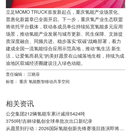
立足MOMO TRUCK首发新起点，重庆氢能产业场景化、
普惠化新篇章已全面开启。下一步，重庆氢产业生态联盟
将依托平台载体，联动各成员单位持续拓宽氢能多元应用
场景，推动氢能产业发展与城市更新、民生保障、文旅提
质深度融合、同频共进。稳步落实“双碳”战略部署，着力
建成全国一流氢能综合应用示范高地，推动“氢生活·新生
活，让爱氢而易见”的美好愿景在山城落地生根，持续为成
渝地区双城经济圈建设注入绿色动能。
责任编辑： 江晓蓓
标签：
重庆
氢能数智移动共享空间
相关资讯
公交集团212辆氢能车累计减排5424吨
3750吨!吉林绿氨创全球单批次出口新纪录
从愿景到行动：2026国际氢能创新先锋赛项目路演即将举行