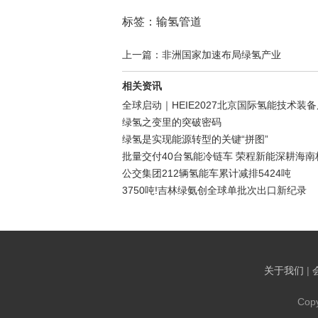
标签：输氢管道
上一篇：非洲国家加速布局绿氢产业
相关资讯
全球启动｜HEIE2027北京国际氢能技术装
绿氢之变里的突破密码
绿氢是实现能源转型的关键“拼图”
批量交付40台氢能冷链车 荣程新能深耕海
公交集团212辆氢能车累计减排5424吨
3750吨!吉林绿氨创全球单批次出口新纪录
关于我们
|
Cop