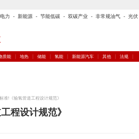
电力
-
新能源
-
节能低碳
-
双碳产业
-
非常规油气
-
光伏
源
|
|
|
|
|
|
|
物质能
地热
储能
氢能
新能源汽车
其他
法规
标准!《输氢管道工程设计规范》
道工程设计规范》