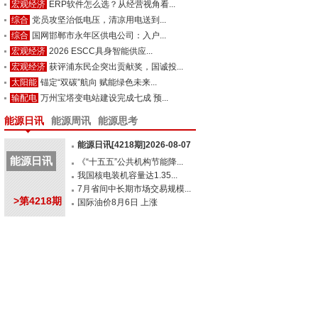
宏观经济
ERP软件怎么选？从经营视角看...
综合
党员攻坚治低电压，清凉用电送到...
综合
国网邯郸市永年区供电公司：入户...
宏观经济
2026 ESCC具身智能供应...
宏观经济
获评浦东民企突出贡献奖，国诚投...
太阳能
锚定“双碳”航向 赋能绿色未来...
输配电
万州宝塔变电站建设完成七成 预...
能源日讯
能源周讯
能源思考
能源日讯[4218期]2026-08-07
能源日讯
《“十五五”公共机构节能降...
我国核电装机容量达1.35...
7月省间中长期市场交易规模...
>第4218期
国际油价8月6日 上涨