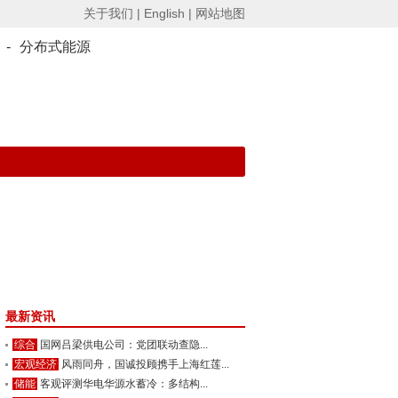
关于我们 |
English |
网站地图
-
分布式能源
最新资讯
综合
国网吕梁供电公司：党团联动查隐...
宏观经济
风雨同舟，国诚投顾携手上海红莲...
储能
客观评测华电华源水蓄冷：多结构...