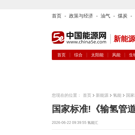
首页
-
政策与经济
-
油气
-
煤炭
-
新能
|
|
|
|
首页
综合
太阳能
风能
生
您现在的位置：
首页
新能源
氢能
国家
国家标准!《输氢管
2026-06-22 09:39:55
氢能汇