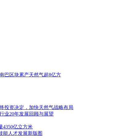
南巴区块累产天然气超8亿方
美元最终投资决定，加快天然气战略布局
行业20年发展回顾与展望
4350亿立方米
技能人才发展新版图