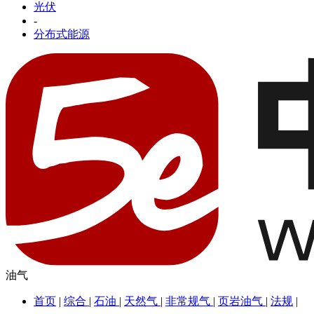
光伏
-
分布式能源
油气
首页
|
综合
|
石油
|
天然气
|
非常规气
|
页岩油气
|
法规
|