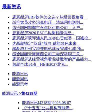
最新资讯
宏观经济
ERP软件怎么选？从经营视角看...
综合
党员攻坚治低电压，清凉用电送到...
综合
国网邯郸市永年区供电公司：入户...
宏观经济
2026 ESCC具身智能供应...
宏观经济
获评浦东民企突出贡献奖，国诚投...
太阳能
锚定“双碳”航向 赋能绿色未来...
输配电
万州宝塔变电站建设完成七成 预...
综合
国能青海海西公司工会深耕职工关...
宏观经济
从经营视角看鼎捷数智的产品能力...
氢能
全球启动｜HEIE2027北京...
能源日讯
能源周讯
能源思考
能源日讯
>第4218期
能源日讯[4218期]2026-08-07
《“十五五”公共机构节能降...