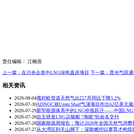
责任编辑： 江晓蓓
上一篇：在川央企首中LNG绿电直连项目
下一篇：普光气田通
相关资讯
2026-08-04
俄对欧管道天然气出口7月同比下降5.2%
2026-07-30
ADNOC就Umm Shaif气顶项目作出62亿
2026-07-29
新型能源体系中的LNG价值跃迁——中国LNG
2026-07-28
自主研发LNG运输船 “海能”轮命名交付
2026-07-28
国家能源局报告：预计2026年全国天然气消费量
2026-07-27
从大湾区到天山脚下：深能燃控以赛育才构筑