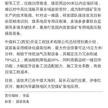
裂等工艺，仅能治理巷道、煤层周边50米以内近场区域，
难以对中高位顶板开展全域超前管控，成为制约煤矿安全
生产的技术瓶颈。针对这一难题，研发团队接连攻克目标
岩层精准识别、煤系地层专用压裂液、多场多参量联合监
测等多项关键技术，量身打造国内首套煤矿专用地面压裂
撬装装备。
中煤科工(西安)开采工程技术有限公司总经理刘勇介绍，
该装备采用模块化撬装结构，最大作业排量可达15立方米/
分钟。相较于传统油气压裂设备，其额定压力冗余削减
70%以上，燃油能耗降低超20%，同时搭载远程一键启停
功能，大幅提升设备工况适配能力、施工安全系数，有效
压缩工程成本。
目前，该技术已在中煤大海则、延长石油巴拉素、伊泰红
庆河、酸刺沟等蒙陕地区大型煤矿落地应用。
责任编辑： 张磊
标签：
撬装装备