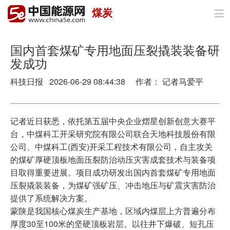
煤炭

首页
政策与经济
国内首套煤矿专用地面压裂撬装装备研
发成功
油气
科技日报 2026-06-29 08:44:38 作者： 记者马爱平
煤炭
电力
记者近日获悉，依托第五届中央企业熠星创新创意大赛平
台，中煤科工开采研究院有限公司联合天地科技股份有限
新能源
公司、中煤科工(西安)开采工程技术有限公司，自主攻关
的煤矿厚硬顶板地面压裂防治动压灾害成套技术与装备项
节能环保
目取得重要进展。项目成功研发出国内首套煤矿专用地面
压裂撬装装备，为煤矿强矿压、冲击地压与矿震灾害防治
分布式能源
提供了系统解决方案。
蒙陕是我国核心煤炭生产基地，区域内煤层上方普遍分布
厚度30至100米的坚硬顶板岩层。以往井下爆破、短孔压