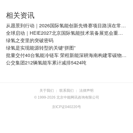
相关资讯
从愿景到行动｜2026国际氢能创新先锋赛项目路演在常州成功举办
全球启动｜HEIE2027北京国际氢能技术装备展览会重磅启幕！
绿氢之变里的突破密码
绿氢是实现能源转型的关键“拼图”
批量交付40台氢能冷链车 荣程新能深耕海南构建零碳物流示范标杆
公交集团212辆氢能车累计减排5424吨
关于我们
联系我们
法律声明
|
|
© 1999-2026 北京中能网讯咨询有限公司
京ICP证040220号