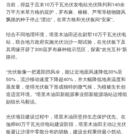
当前，得益于且末10万千瓦光伏发电站光伏阵列和140余
万平方米草方格的庇护，罗布麻、梭梭、芦苇等植物随风
飘摇的种子停止“漂泊”，在草方格和光伏板间“安家”。
结合不同地理环境，塔里木油田还在尉犁10万千瓦光伏电
站，联合地方政府实施光伏治沙一期试验，在光伏板下及
其周缘开辟了300亩罗布麻种植示范区，探索“农光互补”新
路径。
“光伏板像一把遮阳挡风伞，能让近地面风速降低30%至
50%，流沙移动速度下降超40%，并大幅降低地表温度和
蒸发量，使得光伏板下形成独特的微气候，为植被生长创
造适宜环境。”塔里木油田新能源事业部新能源场站运维组
副组长马毅说。
光伏项目建设过程中，塔里木油田坚持生态保护优先。在
伽师60万千瓦光伏电站建设阶段，塔里木油田主动让光伏
板避让沙漠中零散分布的胡杨，建设全程秉持最小扰动、