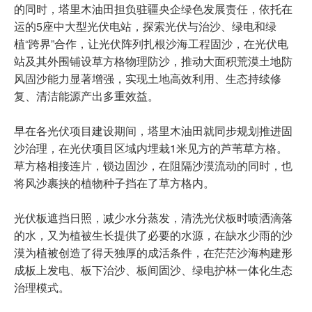
的同时，塔里木油田担负驻疆央企绿色发展责任，依托在
运的5座中大型光伏电站，探索光伏与治沙、绿电和绿
植“跨界”合作，让光伏阵列扎根沙海工程固沙，在光伏电
站及其外围铺设草方格物理防沙，推动大面积荒漠土地防
风固沙能力显著增强，实现土地高效利用、生态持续修
复、清洁能源产出多重效益。
早在各光伏项目建设期间，塔里木油田就同步规划推进固
沙治理，在光伏项目区域内埋栽1米见方的芦苇草方格。
草方格相接连片，锁边固沙，在阻隔沙漠流动的同时，也
将风沙裹挟的植物种子挡在了草方格内。
光伏板遮挡日照，减少水分蒸发，清洗光伏板时喷洒滴落
的水，又为植被生长提供了必要的水源，在缺水少雨的沙
漠为植被创造了得天独厚的成活条件，在茫茫沙海构建形
成板上发电、板下治沙、板间固沙、绿电护林一体化生态
治理模式。