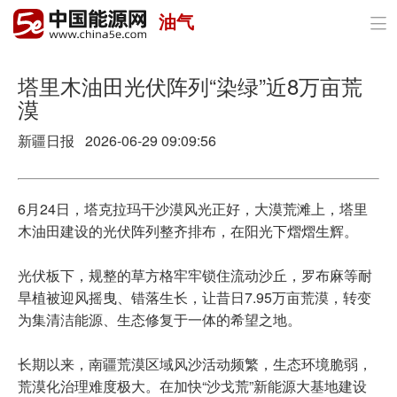
油气

首页
政策与经济
塔里木油田光伏阵列“染绿”近8万亩荒
漠
油气
新疆日报 2026-06-29 09:09:56
煤炭
电力
6月24日，塔克拉玛干沙漠风光正好，大漠荒滩上，塔里
木油田建设的光伏阵列整齐排布，在阳光下熠熠生辉。
新能源
光伏板下，规整的草方格牢牢锁住流动沙丘，罗布麻等耐
节能环保
旱植被迎风摇曳、错落生长，让昔日7.95万亩荒漠，转变
为集清洁能源、生态修复于一体的希望之地。
分布式能源
长期以来，南疆荒漠区域风沙活动频繁，生态环境脆弱，
荒漠化治理难度极大。在加快“沙戈荒”新能源大基地建设