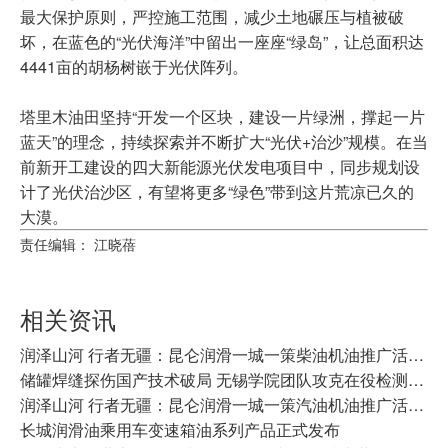
最大保护原则，严控施工范围，减少土地碾压与植被破
坏，在蓝色的“光伏海洋”中留出一座座“绿岛”，让总面积达
4441亩的胡杨树嵌于光伏阵列。
塔里木油田坚持“开发一个区块，建设一片绿洲，撑起一片
蓝天”的理念，持续探索并不断扩大“光伏+治沙”规模。在当
前新开工建设的四大新能源光伏发电项目中，同步规划设
计了光伏治沙区，有望将更多“绿色”带到这片荒凉已久的
大漠。
责任编辑： 江晓蓓
相关资讯
​润泽山河 行者无疆：昆仑润滑一城一策柴油机油推广活动走进常州
储罐焊缝探伤国产技术破局 无锡学院团队攻克在役检测难题
润泽山河 行者无疆：昆仑润滑一城一策汽油机油推广活动走进哈尔滨
长城润滑油乘用车变速箱油系列产品正式发布