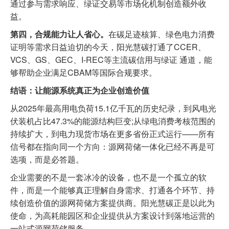
通过参与需求响应、绿证交易等市场化机制创造额外收
益。
第四，合规能力让人省心。
在碳足迹核算、绿色电力消费
证明等需求日益迫切的今天，阳光慧碳打通了CCER、
VCS、GS、GEC、I-REC等主流碳信用与绿证 通道，能
够帮助企业满足CBAM等国际合规要求。
结语：让能源系统真正为企业创造价值
从2025年最高用电负荷15.1亿千瓦的历史纪录，到风电光
伏装机占比47.3%的能源结构巨变;从绿电消费考核范围的
持续扩大，到电力现货市场在更多省份正式运行——所有
信号都在指向同一个方向：源网荷储一体化已经不再是可
选项，而是必答题。
企业需要的不是一套冰冷的设备，也不是一个孤立的软
件，而是一个能够真正理解自身需求、打通各个环节、持
续创造价值的源网荷储方案提供商。阳光慧碳正是以此为
使命，为高耗能园区和企业提供从方案设计到落地运营的
一站式源网荷储服务。