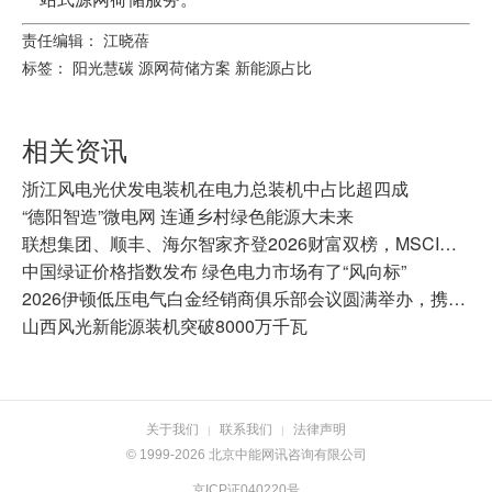
责任编辑： 江晓蓓
标签：
阳光慧碳
源网荷储方案
新能源占比
相关资讯
浙江风电光伏发电装机在电力总装机中占比超四成
“德阳智造”微电网 连通乡村绿色能源大未来
联想集团、顺丰、海尔智家齐登2026财富双榜，MSCI均达AA及以上
中国绿证价格指数发布 绿色电力市场有了“风向标”
2026伊顿低压电气白金经销商俱乐部会议圆满举办，携手共拓增长新蓝海
山西风光新能源装机突破8000万千瓦
关于我们
联系我们
法律声明
|
|
© 1999-2026 北京中能网讯咨询有限公司
京ICP证040220号