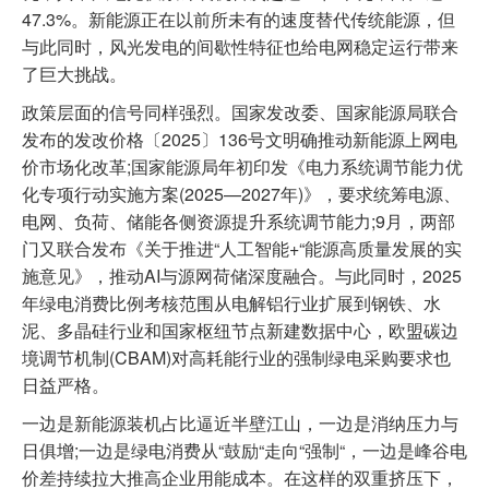
47.3%。新能源正在以前所未有的速度替代传统能源，但
与此同时，风光发电的间歇性特征也给电网稳定运行带来
了巨大挑战。
政策层面的信号同样强烈。国家发改委、国家能源局联合
发布的发改价格〔2025〕136号文明确推动新能源上网电
价市场化改革;国家能源局年初印发《电力系统调节能力优
化专项行动实施方案(2025—2027年)》，要求统筹电源、
电网、负荷、储能各侧资源提升系统调节能力;9月，两部
门又联合发布《关于推进“人工智能+“能源高质量发展的实
施意见》，推动AI与源网荷储深度融合。与此同时，2025
年绿电消费比例考核范围从电解铝行业扩展到钢铁、水
泥、多晶硅行业和国家枢纽节点新建数据中心，欧盟碳边
境调节机制(CBAM)对高耗能行业的强制绿电采购要求也
日益严格。
一边是新能源装机占比逼近半壁江山，一边是消纳压力与
日俱增;一边是绿电消费从“鼓励“走向“强制“，一边是峰谷电
价差持续拉大推高企业用能成本。在这样的双重挤压下，