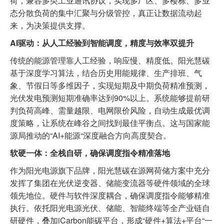
荷，兼容多类工业通讯协议，实现多厂区、多楼栋、多业
态分散负荷的集中汇聚与分级管控，真正让数据流动起
来，为决策提供支撑。
AI驱动：从人工经验到智能调度，精度与效率双提升
传统的能源管理靠人工经验，响应慢、精度低。阳光慧碳
基于深度学习算法，结合历史用能规律、生产排班、气
象、节假日等多维因子，实现短期及中期负荷精准预测，
光伏发电预测短期准确率达到90%以上。系统能够提前研
判负荷高峰、需量越限、电网限价风险，自动生成最优调
度策略，让系统在峰谷之间找到最佳平衡点。这与国家能
源局推动的“AI+能源“深度融合方向高度契合。
软硬一体：全栈自研，确保调度指令精准落地
作为阳光电源旗下品牌，阳光慧碳在源网荷储方案中充分
发挥了集团在光伏逆变器、储能变流器等硬件领域的全球
领先地位。硬件与软件深度耦合，确保调度指令能够精准
执行。依托阳光电源光伏、储能、智能终端等全产业链自
研硬件，叠加iCarbon能碳平台，形成“硬件+算法+平台“一