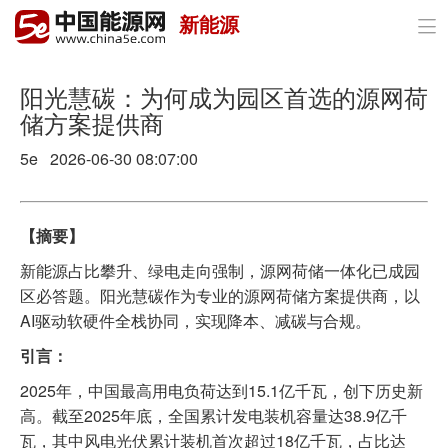
新能源

首页
政策与经济
阳光慧碳：为何成为园区首选的源网荷
储方案提供商
油气
5e 2026-06-30 08:07:00
煤炭
电力
【摘要】
新能源占比攀升、绿电走向强制，源网荷储一体化已成园
新能源
区必答题。阳光慧碳作为专业的源网荷储方案提供商，以
节能环保
AI驱动软硬件全栈协同，实现降本、减碳与合规。
引言：
分布式能源
2025年，中国最高用电负荷达到15.1亿千瓦，创下历史新
高。截至2025年底，全国累计发电装机容量达38.9亿千
瓦，其中风电光伏累计装机首次超过18亿千瓦，占比达