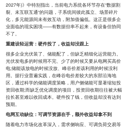
2027年)》中特别指出，当前电力系统各环节存在“数据割
裂、未互联互通“的问题，子系统间彼此孤立、场景碎片
化，多元能源间未有效互动，附加值偏低。这正是很多企
业面临的现实困境——有数据但串不起来，有设备但协同
不了。
重建设轻运营：硬件投了，收益却没跟上
很多企业光伏装了、储能配了，但缺乏精细化运营能力。
光伏发电多的时候用不完、少了的时候又要从电网买高价
电;储能该放电的时候没放、峰谷价差该利用的时候没利
用。据行业普遍实践，在峰谷电价差较大的东部沿海地
区，通过科学的储能调度策略，用户侧储能可显著缩短投
资回收期;而缺乏优化调度的项目，投资回收期往往被大幅
拉长甚至难以收回成本。硬件投了钱，但收益却没有达到
预期。
电网互动缺位：可调节资源在手，额外收益却拿不到
随着电力市场化改革深入，需求侧响应、可调负荷交易等