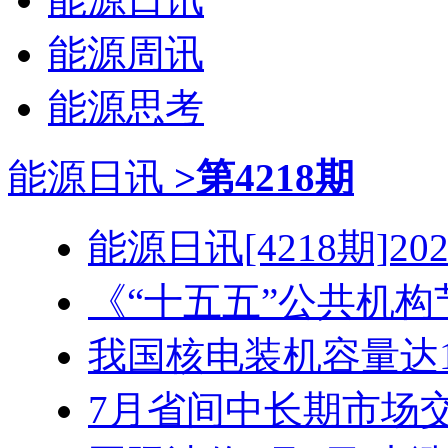
能源周讯
能源思考
能源日讯
>第4218期
能源日讯[4218期]2026
《“十五五”公共机构节
我国核电装机容量达1.3
7月省间中长期市场交易