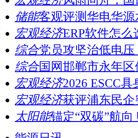
储能
客观评测华电华源水
宏观经济
ERP软件怎么
综合
党员攻坚治低电压，
综合
国网邯郸市永年区供
宏观经济
2026 ESCC
宏观经济
获评浦东民企突
太阳能
锚定“双碳”航向 
能源日讯