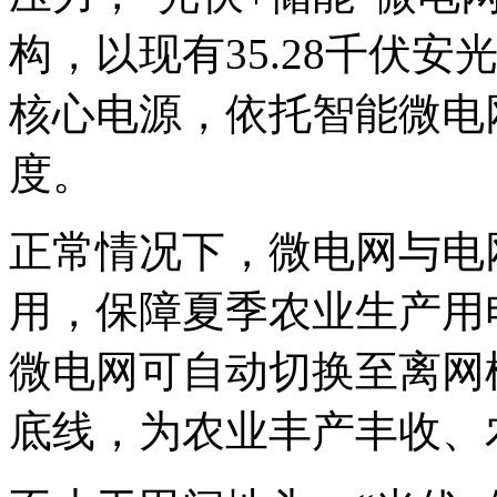
构，以现有35.28千伏安
核心电源，依托智能微电
度。
正常情况下，微电网与电
用，保障夏季农业生产用
微电网可自动切换至离网
底线，为农业丰产丰收、