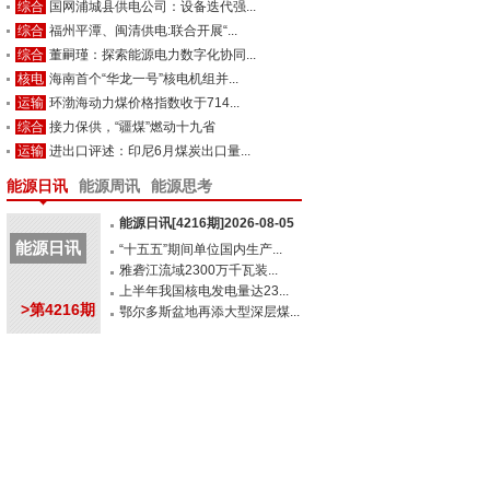
综合
国网浦城县供电公司：设备迭代强...
综合
福州平潭、闽清供电:联合开展“...
综合
董嗣瑾：探索能源电力数字化协同...
核电
海南首个“华龙一号”核电机组并...
运输
环渤海动力煤价格指数收于714...
综合
接力保供，“疆煤”燃动十九省
运输
进出口评述：印尼6月煤炭出口量...
能源日讯
能源周讯
能源思考
能源日讯[4216期]2026-08-05
能源日讯
“十五五”期间单位国内生产...
雅砻江流域2300万千瓦装...
上半年我国核电发电量达23...
>第4216期
鄂尔多斯盆地再添大型深层煤...