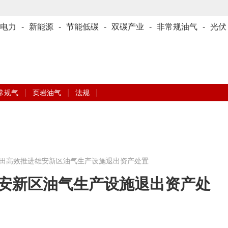
电力
-
新能源
-
节能低碳
-
双碳产业
-
非常规油气
-
光伏
|
|
|
常规气
页岩油气
法规
田高效推进雄安新区油气生产设施退出资产处置
安新区油气生产设施退出资产处