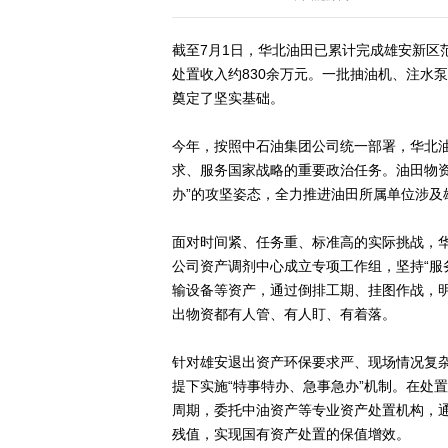
截至7月1日，华北油田已累计完成雄安新区
处置收入约830余万元。一批抽油机、注水
奠定了坚实基础。
今年，按照中石油集团公司统一部署，华北
求、服务国家战略的重要政治任务。油田物
办”的攻坚姿态，全力推进油田所属单位涉及
面对时间紧、任务重、标准高的实际挑战，
公司资产调剂中心成立专项工作组，坚持“服
输设备等资产，通过倒排工期、挂图作战，
出物资都有人管、有人盯、有着落。
针对雄安退出资产环保要求严、现场情况复
提下实施“特事特办、急事急办”机制。在处
周期，委托中油资产等专业资产处置机构，通
残值，实现国有资产处置的保值增效。