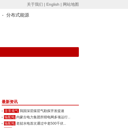
关于我们 |
English |
网站地图
-
分布式能源
最新资讯
非常规气
我国深层煤层气勘探开发提速
输配电
内蒙古电力集团所辖电网多项运行...
输配电
老挝水电首次通过中老500千伏...