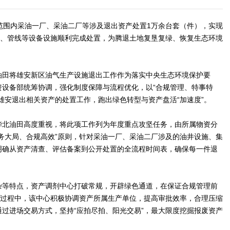
范围内采油一厂、采油二厂等涉及退出资产处置1万余台套（件），实现
泵、管线等设备设施顺利完成处置，为腾退土地复垦复绿、恢复生态环境
油田将雄安新区油气生产设施退出工作作为落实中央生态环境保护要
资设备部统筹协调，强化制度保障与流程优化，以“合规管理、特事特
雄安退出相关资产的处置工作，跑出绿色转型与资产盘活“加速度”。
华北油田高度重视，将此项工作列为年度重点攻坚任务，由所属物资分
务大局、合规高效”原则，针对采油一厂、采油二厂涉及的油井设施、集
明确从资产清查、评估备案到公开处置的全流程时间表，确保每一件退
杂等特点，资产调剂中心打破常规，开辟绿色通道，在保证合规管理前
置过程中，该中心积极协调资产所属生产单位，提高审批效率，合理压缩
过进场交易方式，坚持“应拍尽拍、阳光交易”，最大限度挖掘报废资产