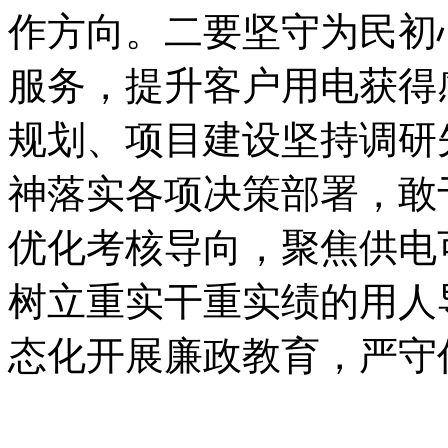
作方向。二要坚守为民初
服务，提升客户用电获得
规划、项目建设坚持调研
神落实各项决策部署，敢
优化考核导向，聚焦供电
树立重实干重实绩的用人
态化开展廉政教育，严守