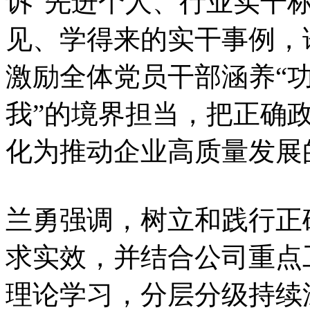
诉”先进个人、行业实干
见、学得来的实干事例，
激励全体党员干部涵养“
我”的境界担当，把正确
化为推动企业高质量发展
兰勇强调，树立和践行正
求实效，并结合公司重点
理论学习，分层分级持续