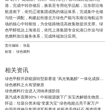
港，完成中转存储后，换装至专用化学品船，沿东部沿海
航道南下，依托辽港集团成熟的储运体系，完成集中仓储
与统一调配，构建起衔接北方绿色产能与东南沿海航运市
场的核心中转枢纽，为全链路物流高效集散提供支撑。绿
色甲醇抵达上海港后，依托上港集团专业化港口作业与绿
色燃料加注服务体系，完成终端加注应用。
责任编辑： 张磊
标签：
绿色燃料
相关资讯
绿色甲醇开辟能源转型新赛道 “风光氢氨醇” 一体化成探索方向
绿色燃料之火有望燎原
绿色燃料行业进入消纳承接阶段
蒸汽成本直降30%！中裕能源旗下广东宝杰解锁生物质供热新范式
怀远：垃圾分类末端“变废为宝” 绿色电能点亮千家万户
中国平煤神马集团进军新赛道 秸秆牵手煤矸石 两类固废变两宝