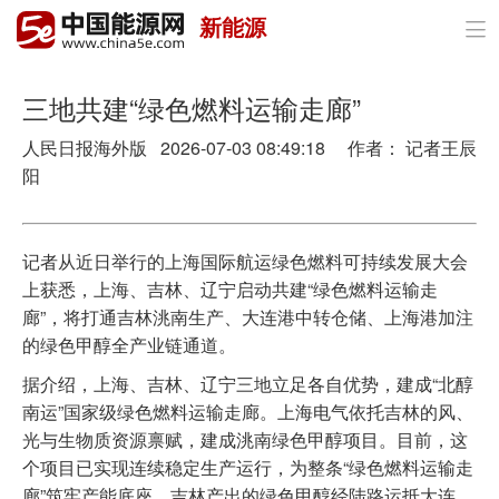
新能源

首页
政策与经济
三地共建“绿色燃料运输走廊”
人民日报海外版 2026-07-03 08:49:18 作者： 记者王辰
油气
阳
煤炭
电力
记者从近日举行的上海国际航运绿色燃料可持续发展大会
上获悉，上海、吉林、辽宁启动共建“绿色燃料运输走
新能源
廊”，将打通吉林洮南生产、大连港中转仓储、上海港加注
的绿色甲醇全产业链通道。
节能环保
据介绍，上海、吉林、辽宁三地立足各自优势，建成“北醇
分布式能源
南运”国家级绿色燃料运输走廊。上海电气依托吉林的风、
光与生物质资源禀赋，建成洮南绿色甲醇项目。目前，这
个项目已实现连续稳定生产运行，为整条“绿色燃料运输走
廊”筑牢产能底座。吉林产出的绿色甲醇经陆路运抵大连