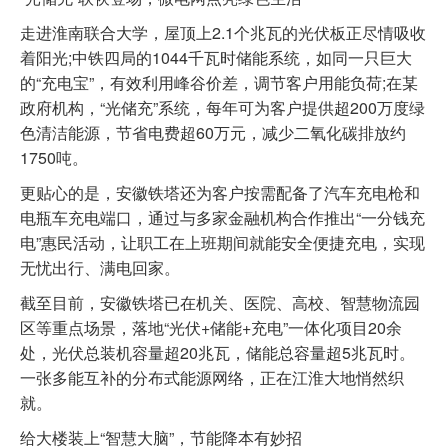
走进淮南联合大学，屋顶上2.1个兆瓦的光伏板正尽情吸收
着阳光;中铁四局的1044千瓦时储能系统，如同一只巨大
的“充电宝”，有效利用峰谷价差，调节客户用能负荷;在某
政府机构，“光储充”系统，每年可为客户提供超200万度绿
色清洁能源，节省电费超60万元，减少二氧化碳排放约
1750吨。
更贴心的是，安徽铁塔还为客户按需配备了汽车充电枪和
电瓶车充电端口，通过与多家金融机构合作推出“一分钱充
电”惠民活动，让职工在上班期间就能安全便捷充电，实现
无忧出行、满电回家。
截至目前，安徽铁塔已在机关、医院、高校、智慧物流园
区等重点场景，落地“光伏+储能+充电”一体化项目20余
处，光伏总装机容量超20兆瓦，储能总容量超5兆瓦时。
一张多能互补的分布式能源网络，正在江淮大地悄然织
就。
给大楼装上“智慧大脑”，节能降本有妙招