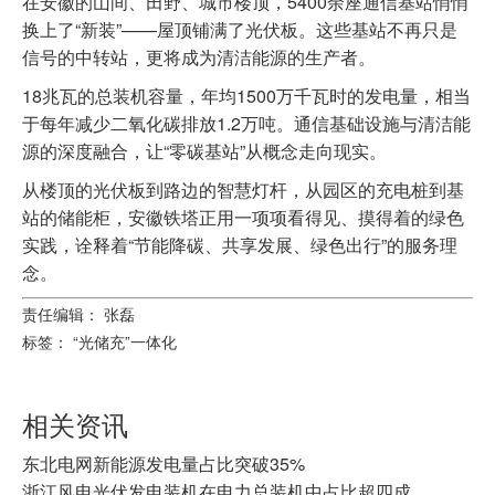
在安徽的山间、田野、城市楼顶，5400余座通信基站悄悄
换上了“新装”——屋顶铺满了光伏板。这些基站不再只是
信号的中转站，更将成为清洁能源的生产者。
18兆瓦的总装机容量，年均1500万千瓦时的发电量，相当
于每年减少二氧化碳排放1.2万吨。通信基础设施与清洁能
源的深度融合，让“零碳基站”从概念走向现实。
从楼顶的光伏板到路边的智慧灯杆，从园区的充电桩到基
站的储能柜，安徽铁塔正用一项项看得见、摸得着的绿色
实践，诠释着“节能降碳、共享发展、绿色出行”的服务理
念。
责任编辑： 张磊
标签：
“光储充”一体化
相关资讯
东北电网新能源发电量占比突破35%
浙江风电光伏发电装机在电力总装机中占比超四成