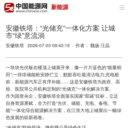
新能源

首页
政策与经济
安徽铁塔：“光储充”一体化方案 让城
市“绿”意流淌
油气
安徽铁塔 2026-07-03 09:43:15 作者： 魏扬 汪晶
煤炭
电力
一块块光伏板在楼顶上铺展开来，像一片片蓝色的“能量稻
田”;一排排储能柜安静伫立，默默吞吐着清洁电力;充电桩
新能源
前，新能源汽车正有序补能……这是安徽铁塔为政府、高
校、医院等公共机构定制的“光储充”一体化解决方案。
节能环保
作为国资央企，安徽铁塔全面落实国家“双碳”目标，立足
自身资源禀赋，全力打造“光伏、储能、充电、备电、节
分布式能源
能”一体化综合能源解决方案，在江淮大地上铺展出一幅绿
色发展的崭新画卷。
“光储充”联袂登场，微电网点亮绿色生活