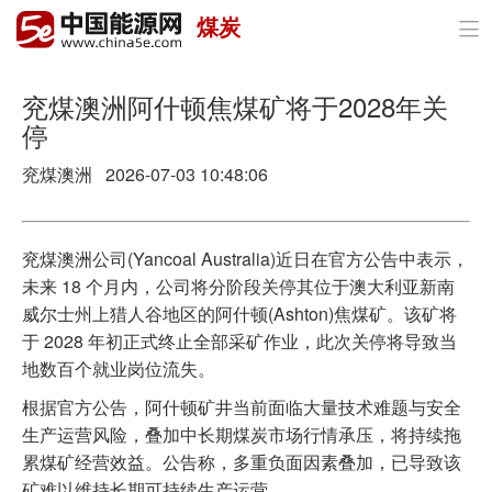
煤炭

首页
政策与经济
兖煤澳洲阿什顿焦煤矿将于2028年关
停
油气
兖煤澳洲 2026-07-03 10:48:06
煤炭
电力
兖煤澳洲公司(Yancoal Australia)近日在官方公告中表示，
未来 18 个月内，公司将分阶段关停其位于澳大利亚新南
新能源
威尔士州上猎人谷地区的阿什顿(Ashton)焦煤矿。该矿将
于 2028 年初正式终止全部采矿作业，此次关停将导致当
节能环保
地数百个就业岗位流失。
分布式能源
根据官方公告，阿什顿矿井当前面临大量技术难题与安全
生产运营风险，叠加中长期煤炭市场行情承压，将持续拖
累煤矿经营效益。公告称，多重负面因素叠加，已导致该
矿难以维持长期可持续生产运营。