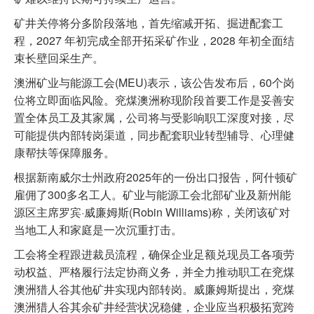
矿井关停将分多阶段落地，首先缩减开拓、掘进配套工
程，2027 年初完成全部开拓采矿作业，2028 年初全面结
束长壁回采生产。
澳洲矿业与能源工会(MEU)表示，该公告发布后，60个岗
位将立即面临风险。兖煤澳洲称现阶段首要工作是妥善安
置全体员工及其家属，公司将与受影响职工深度对接，尽
可能提供内部转岗渠道，同步配套职业转型辅导、心理健
康帮扶等保障服务。
根据新南威尔士州政府2025年的一份出口报告，阿什顿矿
雇佣了300多名工人。矿业与能源工会北部矿业及新州能
源区主席罗宾·威廉姆斯(Robin Williams)称，关闭该矿对
当地工人和家庭是一次沉重打击。
工会将全程跟进裁员流程，确保企业足额兑现员工各项劳
动权益、严格履行法定协商义务，并全力推动职工在兖煤
澳洲猎人谷其他矿井实现内部转岗。威廉姆斯提出，兖煤
澳洲猎人谷其余矿井经营状况稳健，企业应当积极拓宽跨