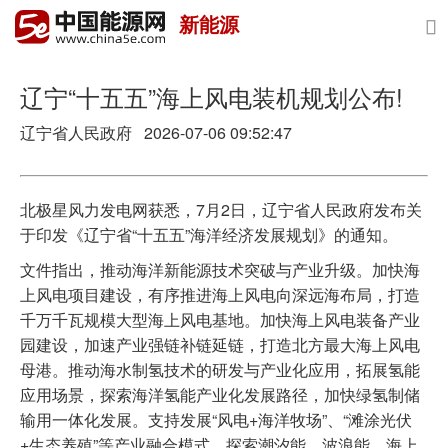
新能源

首页
政策与经济
辽宁“十五五”海上风电装机规划公布!
辽宁省人民政府 2026-07-06 09:52:47
油气
煤炭
北极星风力发电网获悉，7月2日，辽宁省人民政府发布关
电力
于印发《辽宁省“十五五”海洋经济发展规划》的通知。
文件指出，推动海洋新能源技术突破与产业升级。加快海
新能源
上风电项目建设，有序推进海上风电向深远海布局，打造
节能环保
千万千瓦规模大型海上风电基地。加快海上风电装备产业
园建设，加速产业强链补链延链，打造北方最大海上风电
分布式能源
母港。推动海水制氢技术的研发与产业化应用，拓展氢能
应用场景，探索海洋氢能产业化发展路径，加快绿氢制储
输用一体化发展。支持发展“风电+海洋牧场”、“滩涂光伏
+生态养殖”等产业融合模式，探索潮汐能、波浪能、海上