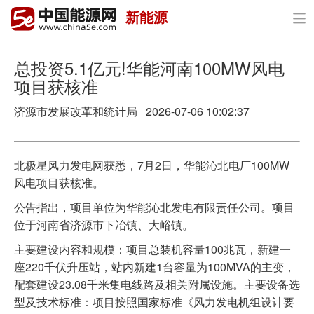
新能源

首页
政策与经济
总投资5.1亿元!华能河南100MW风电
项目获核准
油气
济源市发展改革和统计局 2026-07-06 10:02:37
煤炭
电力
北极星风力发电网获悉，7月2日，华能沁北电厂100MW
风电项目获核准。
新能源
公告指出，项目单位为华能沁北发电有限责任公司。项目
节能环保
位于河南省济源市下冶镇、大峪镇。
主要建设内容和规模：项目总装机容量100兆瓦，新建一
分布式能源
座220千伏升压站，站内新建1台容量为100MVA的主变，
配套建设23.08千米集电线路及相关附属设施。主要设备选
型及技术标准：项目按照国家标准《风力发电机组设计要