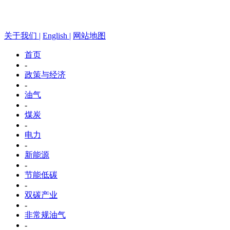
关于我们 |
English |
网站地图
首页
-
政策与经济
-
油气
-
煤炭
-
电力
-
新能源
-
节能低碳
-
双碳产业
-
非常规油气
-