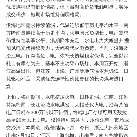
优质煤种仍有挺价情绪，但下游对高价货抵触明显，实际
成交稀少，短期市场维持偏弱格局。
沿海地区需求持续偏弱，气温连续低于历史平均水平，南
方降雨量连续高于历史平均，火电同比负增长，电厂需求
仍维持在淡季水平。汛期降水充足，水电出力大幅提升;叠
加风电光伏持续发力，大幅替代火电负荷。当前，沿海及
沿江电厂库存高位，电厂依托长协煤稳定保供，完全以消
耗自有库存为主，基本不主动采市场煤。本周五开始，浙
江高温出现，但江苏、上海、广州等地气温依然偏低，日
耗驱动不足，采购优先选择性价比更优的长协煤与进口
煤。
上旬，梅雨期间，水电挤压火电，日耗走弱。江南、江淮
持续梅雨，长江流域水电满发，大幅替代火电，沿海八省
电厂日耗在200万吨以下徘徊，终端电厂存煤可用天数拉
高至20天以上，电厂仅维持刚需补库，压价观望，市场成
交冷清，本周港口煤价继续下跌。今日，浙江大部分地区
出梅;7月10日，江苏、上海出梅。‌出梅后，南方各地迅速