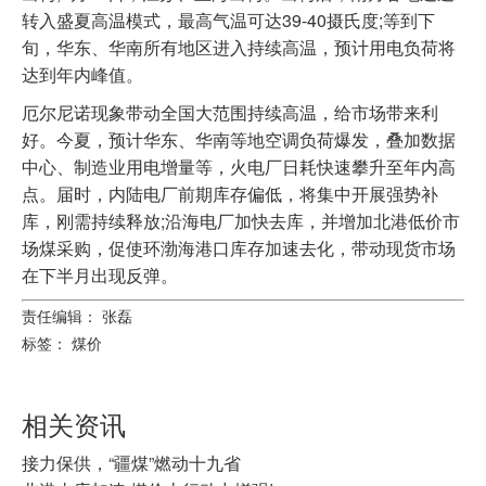
转入‌盛夏高温‌模式，最高气温可达39-40摄氏度;等到下
旬，华东、华南所有地区进入持续高温，预计用电负荷将
达到年内峰值。
厄尔尼诺现象带动全国大范围持续高温，给市场带来利
好。今夏，预计华东、华南等地空调负荷爆发，叠加数据
中心、制造业用电增量等，火电厂日耗快速攀升至年内高
点。届时，内陆电厂前期库存偏低，将集中开展强势补
库，刚需持续释放;沿海电厂加快去库，并增加北港低价市
场煤采购，促使环渤海港口库存加速去化，带动现货市场
在下半月出现反弹。
责任编辑： 张磊
标签：
煤价
相关资讯
接力保供，“疆煤”燃动十九省