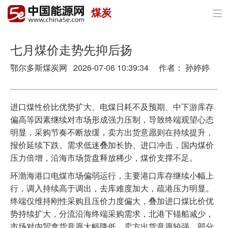
煤炭

首页
政策与经济
七月煤价走势先抑后扬
鄂尔多斯煤炭网 2026-07-06 10:39:34 作者： 孙婷婷
油气
煤炭
进口煤性价比优势扩大、电煤日耗不及预期、中下游库存
电力
偏高等因素继续对市场形成强力压制，导致终端观望心态
明显，采购节奏不断放缓，卖方出货意愿则在持续提升，
新能源
报价延续下跌。需求低迷叠加长协、进口冲击，国内煤价
压力倍增，沿海市场货盘释放稀少，煤价支撑不足。
节能环保
环渤海港口电煤市场偏弱运行，主要港口库存继续小幅上
分布式能源
行，调入持续高于调出，去库难度加大，疏港压力明显。
终端仅维持刚性采购且压价力度偏大，叠加进口煤比价优
势持续扩大，分流沿海终端采购需求，北港下锚船减少，
市场对内贸拿货意愿大幅降低。卖方出货意愿较强，部分