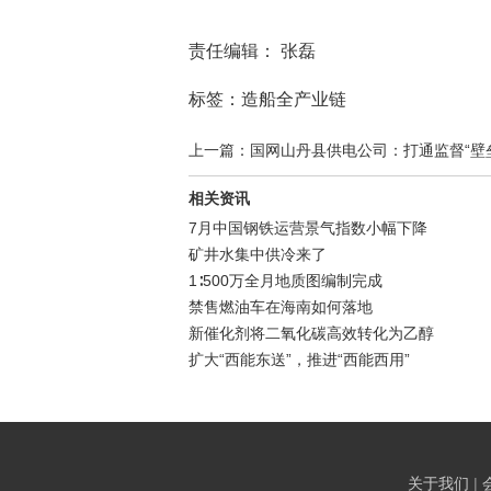
责任编辑： 张磊
标签：造船全产业链
上一篇：国网山丹县供电公司：打通监督“壁垒” 
相关资讯
7月中国钢铁运营景气指数小幅下降
矿井水集中供冷来了
1∶500万全月地质图编制完成
禁售燃油车在海南如何落地
新催化剂将二氧化碳高效转化为乙醇
扩大“西能东送”，推进“西能西用”
关于我们
|