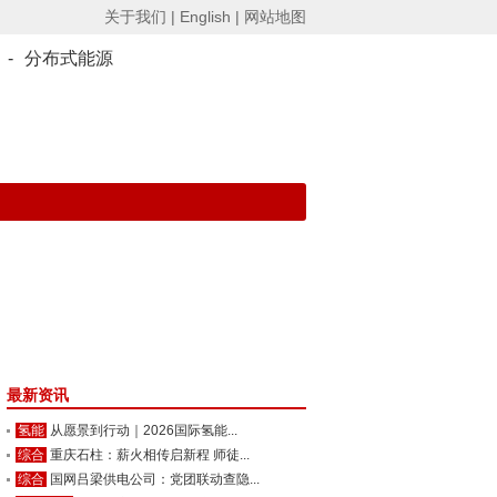
关于我们 |
English |
网站地图
-
分布式能源
最新资讯
氢能
从愿景到行动｜2026国际氢能...
综合
重庆石柱：薪火相传启新程 师徒...
综合
国网吕梁供电公司：党团联动查隐...