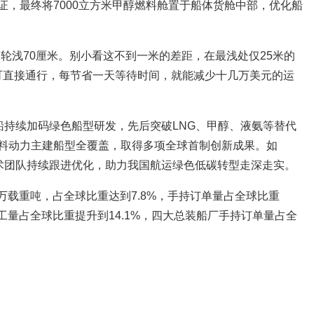
证，最终将7000立方米甲醇燃料舱置于船体货舱中部，优化船
轮浅70厘米。别小看这不到一米的差距，在最浅处仅25米的
即可直接通行，每节省一天等待时间，就能减少十几万美元的运
船持续加码绿色船型研发，先后突破LNG、甲醇、液氨等替代
料动力主建船型全覆盖，取得多项全球首制创新成果。如
技术团队持续跟进优化，助力我国航运绿色低碳转型走深走实。
8万载重吨，占全球比重达到7.8%，手持订单量占全球比重
完工量占全球比重提升到14.1%，四大总装船厂手持订单量占全