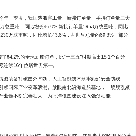
今年一季度，我国造船完工量、新接订单量、手持订单量三大
万载重吨，同比增长46.0%;新接订单量5953万载重吨，同比
2230万载重吨，同比增长43.6%，占世界总量的69.8%，部分
了64.2%的全球新船订单，比“十三五”时期高出15.1个百分
额连续16年位居世界第一。
疏浚装备打破国外垄断，人工智能技术筑牢船舶安全防线……
引领国际产业变革浪潮。放眼南北沿海造船基地，一艘艘凝聚
产业链不断完善壮大，为海洋强国建设注入强劲动能。
限公司(以下简称“大连造船”)车间内，体量庞大的B型LNG(液