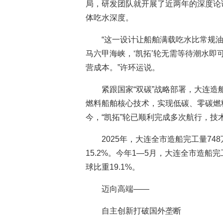
局，研发团队就开展了近两年的深度论
体吃水深度。
“这一设计让船舶满载吃水比常规油
马六甲海峡，‘凯拓’轮无需等待潮水
营成本。”许环运说。
紧跟国家“双碳”战略部署，大连造
燃料船舶核心技术，实现低碳、零碳燃
今，“凯拓”轮已顺利完成多次航行，
2025年，大连全市造船完工量74
15.2%。今年1—5月，大连全市造船
球比重19.1%。
迈向高端——
自主创新打破国外垄断