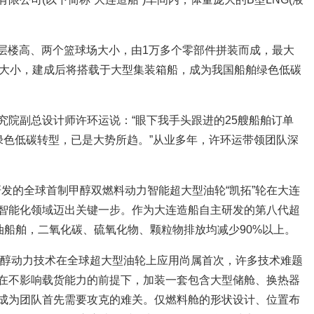
4层楼高、两个篮球场大小，由1万多个零部件拼装而成，最大
掌大小，建成后将搭载于大型集装箱船，成为我国船舶绿色低碳
究院副总设计师许环运说：“眼下我手头跟进的25艘船舶订单
绿色低碳转型，已是大势所趋。”从业多年，许环运带领团队深
与研发的全球首制甲醇双燃料动力智能超大型油轮“凯拓”轮在大连
智能化领域迈出关键一步。作为大连造船自主研发的第八代超
油船舶，二氧化碳、硫氧化物、颗粒物排放均减少90%以上。
，甲醇动力技术在全球超大型油轮上应用尚属首次，许多技术难题
在不影响载货能力的前提下，加装一套包含大型储舱、换热器
成为团队首先需要攻克的难关。仅燃料舱的形状设计、位置布