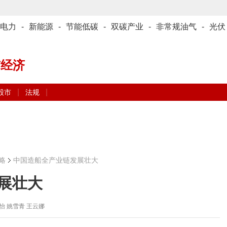
电力
-
新能源
-
节能低碳
-
双碳产业
-
非常规油气
-
光伏
与经济
|
|
股市
法规
略
中国造船全产业链发展壮大
展壮大
怡 姚雪青 王云娜