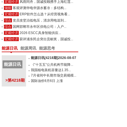
宏观经济
风雨同舟，国诚投顾携手上海红莲...
储能
客观评测华电华源水蓄冷：多结构...
宏观经济
ERP软件怎么选？从经营视角看...
综合
党员攻坚治低电压，清凉用电送到...
综合
国网邯郸市永年区供电公司：入户...
宏观经济
2026 ESCC具身智能供应...
宏观经济
获评浦东民企突出贡献奖，国诚投...
能源日讯
能源周讯
能源思考
能源日讯[4218期]2026-08-07
能源日讯
《“十五五”公共机构节能降...
我国核电装机容量达1.35...
7月省间中长期市场交易规模...
>第4218期
国际油价8月6日 上涨