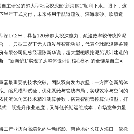
自主研发的超大型耙吸挖泥船“新海鲸1”顺利下水。眼下，这
下半年正式交付，未来将用于航道疏浚、深海取砂、吹填造
米、型深17.2米，具备120米超大挖深能力，疏浚效率较传统挖泥
驾合一、典型工况下无人疏浚等智能功能，代表全球疏浚装备顶
份有限公司副总经理陈新华说，超大型耙吸挖泥船设计建造的
断，“新海鲸1”实现了从整体设计到核心部件的全链条自主可
重器最重要的技术突破。团队双向发力攻坚：一方面创新船体
拟、缩尺模型试验，优化泵舱与管线布局，实现效率与空间的
依托流体仿真技术精准测算参数，搭建智能管控算法模型，打
业模式，既提升作业速度，又降低长期运维成本，市场竞争力显
海工产业迈向高端化的生动缩影。南通地处长江入海口，依托