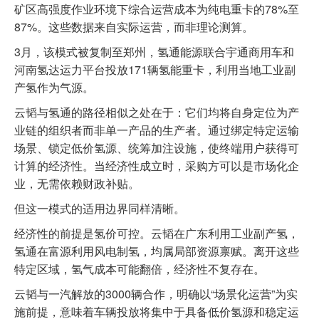
矿区高强度作业环境下综合运营成本为纯电重卡的78%至
87%。这些数据来自实际运营，而非理论测算。
3月，该模式被复制至郑州，氢通能源联合宇通商用车和
河南氢达运力平台投放171辆氢能重卡，利用当地工业副
产氢作为气源。
云韬与氢通的路径相似之处在于：它们均将自身定位为产
业链的组织者而非单一产品的生产者。通过绑定特定运输
场景、锁定低价氢源、统筹加注设施，使终端用户获得可
计算的经济性。当经济性成立时，采购方可以是市场化企
业，无需依赖财政补贴。
但这一模式的适用边界同样清晰。
经济性的前提是氢价可控。云韬在广东利用工业副产氢，
氢通在富源利用风电制氢，均属局部资源禀赋。离开这些
特定区域，氢气成本可能翻倍，经济性不复存在。
云韬与一汽解放的3000辆合作，明确以“场景化运营”为实
施前提，意味着车辆投放将集中于具备低价氢源和稳定运