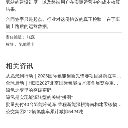
氢站的建设进度，以及终端用户在实际运营中的成本核算
结果。
合同签字只是起点。行业对这份协议的真正检验，在于车
辆上路后的运营数据。
责任编辑： 张磊
标签：
氢能重卡
相关资讯
从愿景到行动｜2026国际氢能创新先锋赛项目路演在常州成功举办
全球启动｜HEIE2027北京国际氢能技术装备展览会重磅启幕！
绿氢之变里的突破密码
绿氢是实现能源转型的关键“拼图”
批量交付40台氢能冷链车 荣程新能深耕海南构建零碳物流示范标杆
公交集团212辆氢能车累计减排5424吨