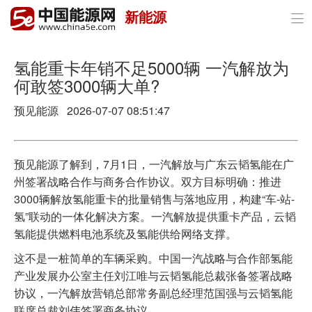
新能源

首页
政策与经济
氢能重卡年销不足5000辆 一汽解放为
何敢签3000辆大单?
油气
预见能源 2026-07-07 08:51:47
煤炭
电力
预见能源了解到，7月1日，一汽解放与广东云韬氢能在广
州签署战略合作与商务合作协议。双方目标明确：推进
新能源
3000辆解放氢能重卡的批量销售与落地应用，构建“车-站-
氢”联动的一体化解决方案。一汽解放提供重卡产品，云韬
节能环保
氢能提供燃料电池系统及氢能供给网络支撑。
分布式能源
这不是一桩简单的车辆采购。中国一汽战略与合作部氢能
产业发展办公室主任刘江唯与云韬氢能总裁张备签署战略
协议，一汽解放营销总部常务副总经理范国强与云韬氢能
联席总裁刘伟签署商务协议。