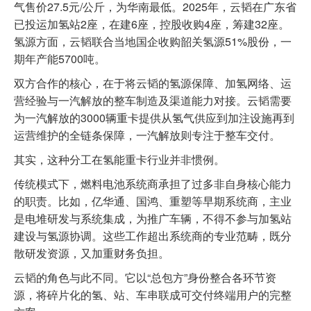
气售价27.5元/公斤，为华南最低。2025年，云韬在广东省
已投运加氢站2座，在建6座，控股收购4座，筹建32座。
氢源方面，云韬联合当地国企收购韶关氢源51%股份，一
期年产能5700吨。
双方合作的核心，在于将云韬的氢源保障、加氢网络、运
营经验与一汽解放的整车制造及渠道能力对接。云韬需要
为一汽解放的3000辆重卡提供从氢气供应到加注设施再到
运营维护的全链条保障，一汽解放则专注于整车交付。
其实，这种分工在氢能重卡行业并非惯例。
传统模式下，燃料电池系统商承担了过多非自身核心能力
的职责。比如，亿华通、国鸿、重塑等早期系统商，主业
是电堆研发与系统集成，为推广车辆，不得不参与加氢站
建设与氢源协调。这些工作超出系统商的专业范畴，既分
散研发资源，又加重财务负担。
云韬的角色与此不同。它以“总包方”身份整合各环节资
源，将碎片化的氢、站、车串联成可交付终端用户的完整