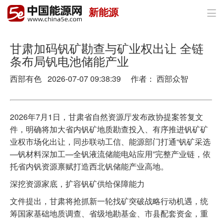
新能源

首页
政策与经济
甘肃加码钒矿勘查与矿业权出让 全链
条布局钒电池储能产业
油气
西部有色 2026-07-07 09:38:39 作者： 西部众智
煤炭
电力
2026年7月1日，甘肃省自然资源厅发布政协提案答复文
件，明确将加大省内钒矿地质勘查投入、有序推进钒矿矿
新能源
业权市场化出让，同步联动工信、能源部门打通“钒矿采选
—钒材料深加工—全钒液流储能电站应用”完整产业链，依
节能环保
托省内钒资源禀赋打造西北钒储能产业高地。
分布式能源
深挖资源家底，扩容钒矿供给保障能力
文件提出，甘肃将抢抓新一轮找矿突破战略行动机遇，统
筹国家基础地质调查、省级地勘基金、市县配套资金，重