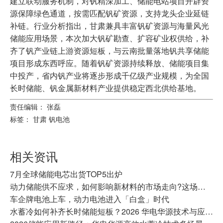
建立联动服务机制，对钒精深加工、储能电站项目开辟资
源保障绿色通道，按需匹配钒矿资源，支持龙头企业延链
补链。行业分析指出，甘肃兼具丰富钒矿资源与海量风光
储能应用场景，本次加大钒矿勘查、扩容矿业权供给，补
齐了钒产业链上游资源短板，与云南批量落地钒共享储能
项目形成东西呼应。随着钒矿资源持续释放、储能项目集
中投产，省内钒产业将逐步形成千亿级产业规模，为全国
长时储能、钒金属新材料产业提供稳定西北供给基地。
责任编辑： 张磊
标签：
甘肃
钒电池
相关资讯
7月全球储能电芯出货TOP5出炉
动力储能供不应求，如何影响新材料的市场走向?这场产业大会有答案
车企牌电池上车，动力电池进入「白盒」时代
水蓄冷如何补齐长时储能短板？2026 华电华源技术与应用全景盘点.docx