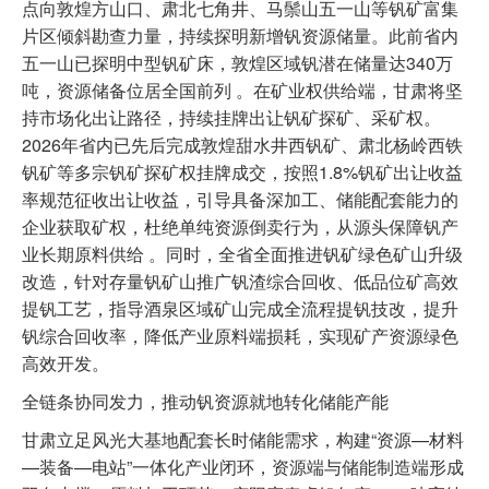
点向敦煌方山口、肃北七角井、马鬃山五一山等钒矿富集
片区倾斜勘查力量，持续探明新增钒资源储量。此前省内
五一山已探明中型钒矿床，敦煌区域钒潜在储量达340万
吨，资源储备位居全国前列 。在矿业权供给端，甘肃将坚
持市场化出让路径，持续挂牌出让钒矿探矿、采矿权。
2026年省内已先后完成敦煌甜水井西钒矿、肃北杨岭西铁
钒矿等多宗钒矿探矿权挂牌成交，按照1.8%钒矿出让收益
率规范征收出让收益，引导具备深加工、储能配套能力的
企业获取矿权，杜绝单纯资源倒卖行为，从源头保障钒产
业长期原料供给 。同时，全省全面推进钒矿绿色矿山升级
改造，针对存量钒矿山推广钒渣综合回收、低品位矿高效
提钒工艺，指导酒泉区域矿山完成全流程提钒技改，提升
钒综合回收率，降低产业原料端损耗，实现矿产资源绿色
高效开发。
全链条协同发力，推动钒资源就地转化储能产能
甘肃立足风光大基地配套长时储能需求，构建“资源—材料
—装备—电站”一体化产业闭环，资源端与储能制造端形成