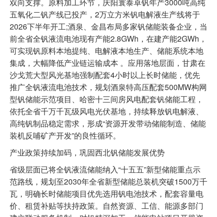
双向支撑。原料加工环节，庆阳寰泰卓钒年产3000吨高纯
五氧化二钒产线已投产，2万立方米钒电解液生产线将于
2026下半年开工;酒泉、金昌布局多家钒储能装备企业，当
前全省全钒液流电池现有产能2.8GWh，在建产能2GWh，
可实现钒原料本地提纯、电解液本地生产、储能系统本地
集成，大幅降低产业链运输成本 。应用落地层面，甘肃在
沙戈荒大型风光基地强制配套4小时以上长时储能，优先
推广全钒液流电池技术，规划酒泉特高压配套500MW构网
型钒储能示范项目、哈密十三间房风电配套钒储能工程，
依托全省千万千瓦级风电光伏基地，持续释放钒电解液、
高纯钒制品稳定需求，形成“资源开发带动储能制造、储能
装机反哺矿产开发”的良性循环。
产业政策持续加码，巩固西北钒储能发展优势
省级层面已将全钒液流储能纳入“十五五”新型储能重点示
范路线，规划至2030年全省新型储能总装机突破1500万千
瓦，明确长时储能项目优先选用钒电池技术，配套容量电
价、租赁补贴等扶持政策。自然资源、工信、能源多部门