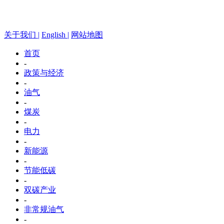
关于我们 |
English |
网站地图
首页
-
政策与经济
-
油气
-
煤炭
-
电力
-
新能源
-
节能低碳
-
双碳产业
-
非常规油气
-