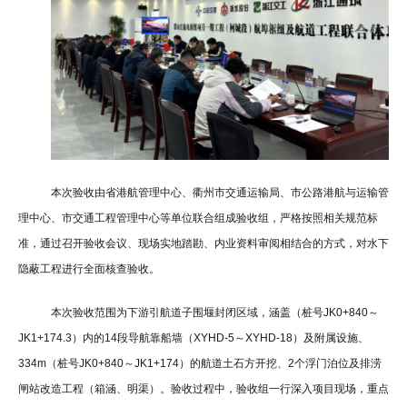
本次验收由省港航管理中心、衢州市交通运输局、市公路港航与运输管
理中心、市交通工程管理中心等单位联合组成验收组，严格按照相关规范标
准，通过召开验收会议、现场实地踏勘、内业资料审阅相结合的方式，对水下
隐蔽工程进行全面核查验收。
本次验收范围为下游引航道子围堰封闭区域，涵盖（桩号JK0+840～
JK1+174.3）内的14段导航靠船墙（XYHD-5～XYHD-18）及附属设施、
334m（桩号JK0+840～JK1+174）的航道土石方开挖、2个浮门泊位及排涝
闸站改造工程（箱涵、明渠）。验收过程中，验收组一行深入项目现场，重点