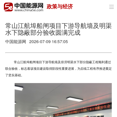
政策与经济

首页
政策与经济
常山江航埠船闸项目下游导航墙及明渠
水下隐蔽部分验收圆满完成
油气
中国能源网
2026-07-09 16:57:05
煤炭
电力
常山江航埠船闸项目下游导航墙及排涝明渠水下部分隐蔽工程顺利通过
联合验收，标志着该项目建设取得阶段性重要进展，为后续工程有序推进奠定
新能源
了坚实基础。
节能环保
分布式能源