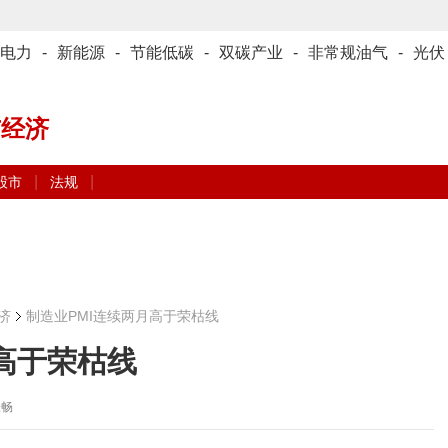
电力
-
新能源
-
节能低碳
-
双碳产业
-
非常规油气
-
光伏
与经济
|
|
股市
法规
济
制造业PMI连续两月高于荣枯线
高于荣枯线
张畅