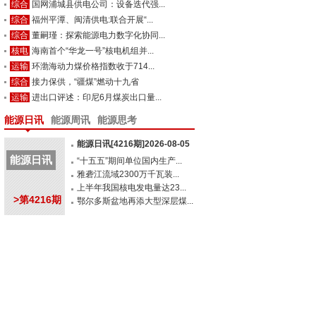
综合
国网浦城县供电公司：设备迭代强...
综合
福州平潭、闽清供电:联合开展“...
综合
董嗣瑾：探索能源电力数字化协同...
核电
海南首个“华龙一号”核电机组并...
运输
环渤海动力煤价格指数收于714...
综合
接力保供，“疆煤”燃动十九省
运输
进出口评述：印尼6月煤炭出口量...
能源日讯
能源周讯
能源思考
能源日讯[4216期]2026-08-05
能源日讯
“十五五”期间单位国内生产...
雅砻江流域2300万千瓦装...
上半年我国核电发电量达23...
>第4216期
鄂尔多斯盆地再添大型深层煤...