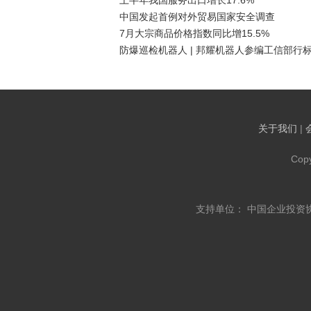
上半年我国服务出口增长17.6%
中国发起首例对外贸易国家安全调查
7月大宗商品价格指数同比增15.5%
防爆巡检机器人 | 邦耀机器人参编工信部行
关于我们
|
Cop
支持单位： 中国企业投资