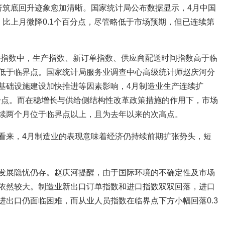
济筑底回升迹象愈加清晰。国家统计局公布数据显示，4月中国
%，比上月微降0.1个百分点，尽管略低于市场预期，但已连续第
分类指数中，生产指数、新订单指数、供应商配送时间指数高于临
低于临界点。国家统计局服务业调查中心高级统计师赵庆河分
基础设施建设加快推进等因素影响，4月制造业生产连续扩
百分点。而在稳增长与供给侧结构性改革政策措施的作用下，市场
连续两个月位于临界点以上，且为去年以来的次高点。
看来，4月制造业的表现意味着经济仍持续前期扩张势头，短
发展隐忧仍存。赵庆河提醒，由于国际环境的不确定性及市场
依然较大。制造业新出口订单指数和进口指数双双回落，进口
进出口仍面临困难，而从业人员指数在临界点下方小幅回落0.3