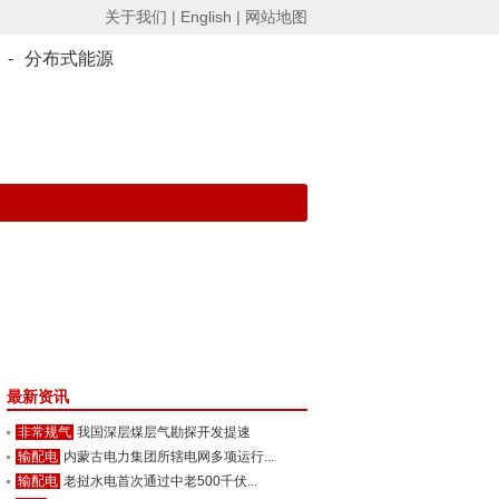
关于我们 |
English |
网站地图
-
分布式能源
最新资讯
非常规气
我国深层煤层气勘探开发提速
输配电
内蒙古电力集团所辖电网多项运行...
输配电
老挝水电首次通过中老500千伏...