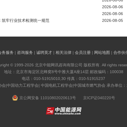
2026-08-06
2026-08-06
2026-08-06
标 筑牢行业技术检测统一规范
2026-08-05
会务服务
|
咨询服务
|
诚聘英才
|
相关法律
|
会员注册
|
网站地图
|
合作伙
yright © 1999-2026 北京中能网讯咨询有限公司 版权所有. All rights reser
地址：北京市海淀区北蜂窝8号中雅大厦A座14层 邮政编码：100038
电话：010-51915010,30 传真：010-51915237
协会|中国动力工程学会| 中国电机工程学会|中国城市燃气协会 承办单位
京公网安备 11010802020613号
京ICP证040220号