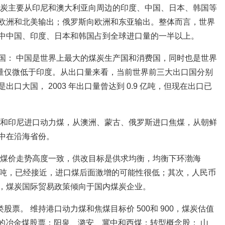
煤炭主要从印尼和澳大利亚向周边的印度、中国、日本、韩国等
欧洲和北美输出；俄罗斯向欧洲和东亚输出。整体而言，世界
中中国、印度、日本和韩国占到全球进口量的一半以上。
国： 中国是世界上最大的煤炭生产国和消费国，同时也是世界
进口量仅微低于印度。从出口量来看，当前世界前三大出口国分别
口大国， 2003 年出口量曾达到 0.9 亿吨，但现在出口已
洲和印尼进口动力煤，从澳洲、蒙古、俄罗斯进口焦煤，从朝鲜
中在沿海省份。
和煤价走势高度一致，供改目标是供求均衡，均衡下环渤海
472 元/吨，已经接近，进口煤后面激增的可能性很低；其次，人民币
，煤炭国际贸易政策倾向于国内煤炭企业。
股票。 维持港口动力煤和焦煤目标价 500和 900，煤炭估值
弹性的冶金煤股票：阳泉、潞安、冀中和西煤；转型概念股： 山