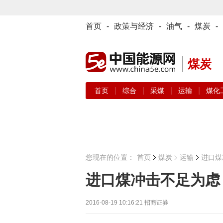
首页
-
政策与经济
-
油气
-
煤炭
-
煤炭
|
|
|
|
首页
综合
采煤
运输
煤化
您现在的位置：
首页
煤炭
运输
进口煤
进口煤冲击不足为虑
2016-08-19 10:16:21
招商证券