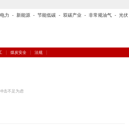
电力
-
新能源
-
节能低碳
-
双碳产业
-
非常规油气
-
光伏
|
|
|
工
煤炭安全
法规
冲击不足为虑