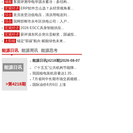
储能
客观评测华电华源水蓄冷：多结构...
宏观经济
ERP软件怎么选？从经营视角看...
综合
党员攻坚治低电压，清凉用电送到...
综合
国网邯郸市永年区供电公司：入户...
宏观经济
2026 ESCC具身智能供应...
宏观经济
获评浦东民企突出贡献奖，国诚投...
太阳能
锚定“双碳”航向 赋能绿色未来...
能源日讯
能源周讯
能源思考
能源日讯[4218期]2026-08-07
能源日讯
《“十五五”公共机构节能降...
我国核电装机容量达1.35...
7月省间中长期市场交易规模...
>第4218期
国际油价8月6日 上涨