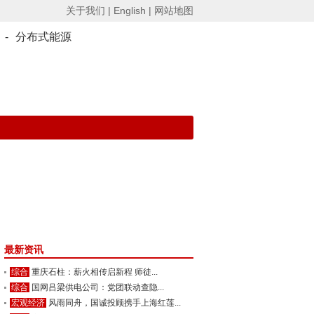
关于我们 |
English |
网站地图
-
分布式能源
最新资讯
综合
重庆石柱：薪火相传启新程 师徒...
综合
国网吕梁供电公司：党团联动查隐...
宏观经济
风雨同舟，国诚投顾携手上海红莲...