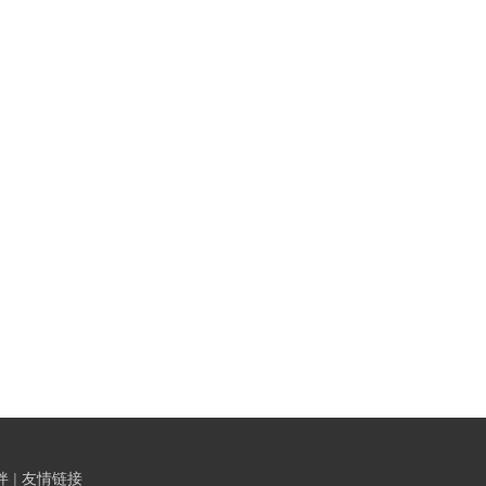
伴
|
友情链接