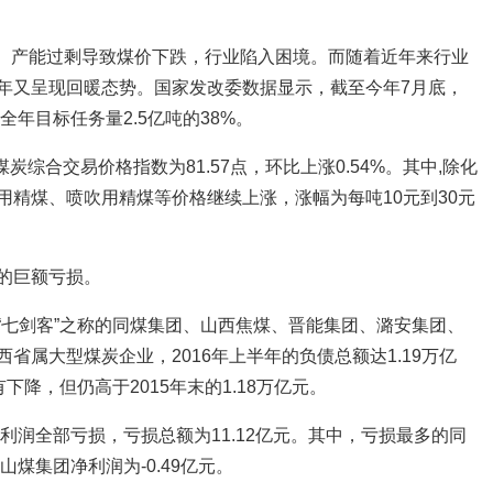
冬”。产能过剩导致煤价下跌，行业陷入困境。而随着近年来行业
年又呈现回暖态势。国家发改委数据显示，截至今年7月底，
全年目标任务量2.5亿吨的38%。
煤炭综合交易价格指数为81.57点，环比上涨0.54%。其中,除化
用精煤、喷吹用精煤等价格继续上涨，涨幅为每吨10元到30元
的巨额亏损。
“七剑客”之称的同煤集团、山西焦煤、晋能集团、潞安集团、
省属大型煤炭企业，2016年上半年的负债总额达1.19万亿
有下降，但仍高于2015年末的1.18万亿元。
净利润全部亏损，亏损总额为11.12亿元。其中，亏损最多的同
山煤集团净利润为-0.49亿元。