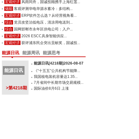
宏观经济
风雨同舟，国诚投顾携手上海红莲...
储能
客观评测华电华源水蓄冷：多结构...
宏观经济
ERP软件怎么选？从经营视角看...
综合
党员攻坚治低电压，清凉用电送到...
综合
国网邯郸市永年区供电公司：入户...
宏观经济
2026 ESCC具身智能供应...
宏观经济
获评浦东民企突出贡献奖，国诚投...
能源日讯
能源周讯
能源思考
能源日讯[4218期]2026-08-07
能源日讯
《“十五五”公共机构节能降...
我国核电装机容量达1.35...
7月省间中长期市场交易规模...
>第4218期
国际油价8月6日 上涨