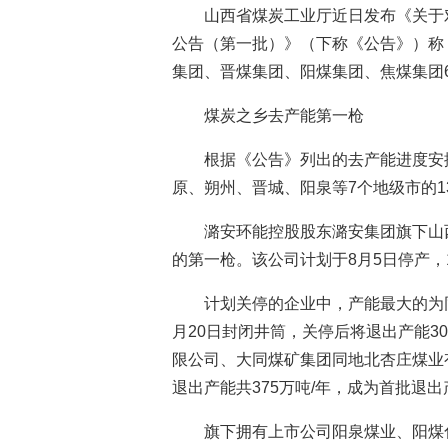
山西省煤炭工业厅近日发布《关于
公告（第一批）》（下称《公告》）称
集团、晋煤集团、阳煤集团、焦煤集团6
煤炭之乡去产能第一枪
根据《公告》列出的去产能进度安
原、朔州、晋城、阳泉等7个地级市的1
潞安环能控股股东潞安集团旗下山
的第一枪。该公司计划于8月5日停产，
计划关停的企业中，产能最大的为同
月20日封闭井筒，关停后将退出产能3
限公司、大同煤矿集团同地北杏庄煤业有
退出产能共375万吨/年，成为首批退
旗下拥有上市公司阳泉煤业、阳煤