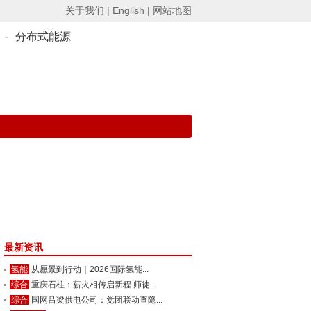
关于我们 |
English |
网站地图
-
分布式能源
最新资讯
氢能
从愿景到行动｜2026国际氢能...
综合
重庆石柱：薪火相传启新程 师徒...
综合
国网吕梁供电公司：党团联动查隐...