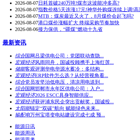
2026-08-07
日耗首破240万吨!煤市这波能冲多高?
2026-08-07
指数价格5天连涨17元!神华外购煤连续上调!
2026-08-07
MTB：煤炭最近又火了，8月煤价会起飞吗?
2026-08-07
港口煤价涨幅扩大 终端采购节奏加快
2026-08-06
接力保供，“疆煤”燃动十九省
最新资讯
综合
国网吕梁供电公司：党团联动查隐...
宏观经济
风雨同舟，国诚投顾携手上海红莲...
储能
客观评测华电华源水蓄冷：多结构...
宏观经济
ERP软件怎么选？从经营视角看...
综合
党员攻坚治低电压，清凉用电送到...
综合
国网邯郸市永年区供电公司：入户...
宏观经济
2026 ESCC具身智能供应...
宏观经济
获评浦东民企突出贡献奖，国诚投...
太阳能
锚定“双碳”航向 赋能绿色未来...
输配电
万州宝塔变电站建设完成七成 预...
能源日讯
能源周讯
能源思考