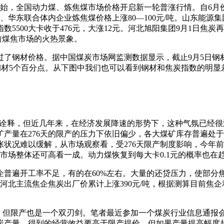
伊始，全国动力煤、炼焦煤市场价格开启新一轮普涨行情。自6
吨、华东联合体内企业炼焦煤价格上涨80—100元/吨。山东能源集
数5500大卡收于476元，大涨12元。河北旭阳集团9月1日焦炭再次
前煤焦市场的火热景象。
钢材价格。据中国煤炭市场网监测数据显示，截止9月5日钢材价格
钢材5个百分点。从下图中我们也可以看到钢材和焦炭指数的明
的诠释，但近几年来，在经济发展降速的形势下，这种气氛已经
产量在276天的限产的压力下依旧偏少，各大煤矿库存普遍处
况难以缓解，从市场观察看，受276天限产制度影响，今年前7个月
市场整体还可高看一成。动力煤恢复到每大卡0.1元的概率也在
企普遍开工率不足，有的在60%左右。大量的还贷压力，使部分
主流焦企焦炭出厂价累计上涨390元/吨，根据测算目前焦企利润
变。但限产也是一个双刃剑。笔者最近参加一个煤炭行业信息通报
炭产量，得到的经营效益要高于限产提价。但如果产量提高幅度