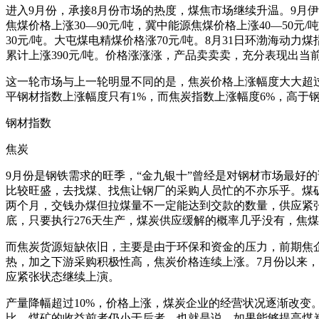
进入9月份，承接8月份市场的热度，煤焦市场继续升温。9月
焦煤价格上涨30—90元/吨，冀中能源焦煤价格上涨40—50元/
30元/吨。大屯煤电精煤价格涨70元/吨。8月31日环渤海动力煤指
累计上涨390元/吨。价格涨涨涨，产品卖卖卖，充分表现出当
这一轮市场与上一轮明显不同的是，焦炭价格上涨幅度大大超过了
平钢材指数上涨幅度只有1%，而焦炭指数上涨幅度6%，高于
钢材指数
焦炭
9月份是钢铁需求的旺季，“金九银十”曾经是对钢材市场最好
比较旺盛，去找煤、找焦让钢厂的采购人员忙的不亦乐乎。煤矿
两个月，交钱办煤但拉煤量不一定能达到交款的数量，供应紧张状
底，只要执行276天生产，煤炭供应缓解的概率几乎没有，焦煤
而焦炭货源短缺依旧，主要是由于环保和资金的压力，前期焦
热，加之下游采购积极性高，焦炭价格连续上涨。7月份以来，河北
应紧张状态继续上演。
产量降幅超过10%，价格上涨，煤炭企业的经营状况逐渐改
比，煤矿的收益前者仍小于后者。也就是说，如果能够提高煤