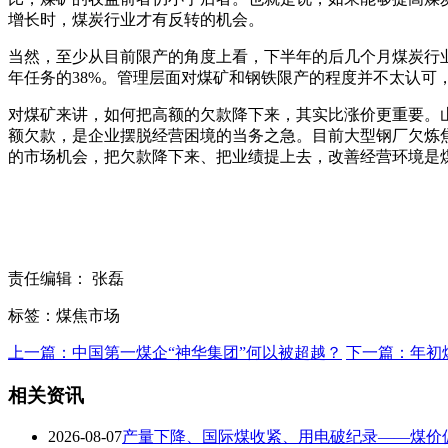
增长时，煤炭行业才有反转的机会。
当然，至少从目前限产的角度上看，下半年的后几个月煤炭行业
年任务的38%。管理层面对煤矿和钢铁限产的程度并不太认可
对煤矿来讲，如何把高额的欠款降下来，其实比涨价更重要。
额欠款，是企业摆脱经营困境的当务之急。目前大型钢厂欠炼焦
的市场机会，把欠款降下来、把业绩提上去，改善经营环境是
责任编辑： 张磊
标签：煤焦市场
上一篇：中国第一煤企“神华集团”何以被超越？
下一篇：年初
相关资讯
2026-08-07
产量下降、国际煤收紧、用电破纪录——煤价