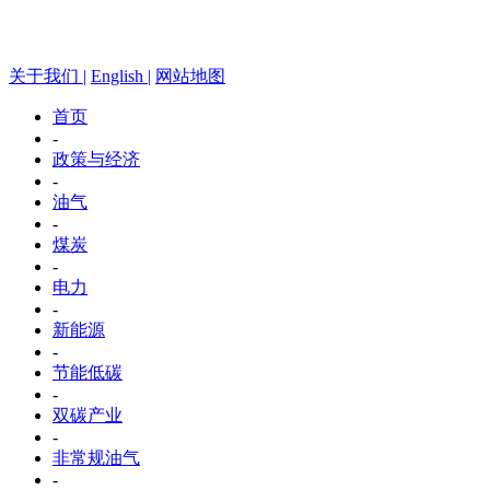
关于我们 |
English |
网站地图
首页
-
政策与经济
-
油气
-
煤炭
-
电力
-
新能源
-
节能低碳
-
双碳产业
-
非常规油气
-