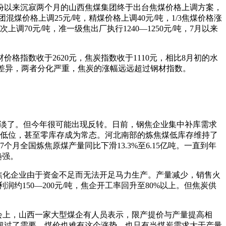
月份以来沉寂两个月的山西焦煤集团终于出台焦煤价格上调方案，
团混煤价格上调25元/吨，精煤价格上调40元/吨，1/3焦煤价格涨
上调70元/吨，准一级焦出厂执行1240—1250元/吨，7月以来
指数收于2620元，焦炭指数收于1110元，相比8月初的水
显差异，两者分化严重，焦炭的涨幅远远超过钢材指数。
很淡了。但今年很可能出现反转。日前，钢焦企业集中补库需求
于低位，甚至零库存成为常态。河北南部的炼焦煤低库存维持了
全国炼焦原煤产量同比下滑13.3%至6.15亿吨。一直到年
趋强。
焦化企业由于资金不足而无法开足马力生产。产量减少，销售火
约150—200元/吨，焦企开工率回升至80%以上。但焦炭供
会上，山西一家大型煤企有人员表示，限产提价与产量提高相
超过了需要，煤价也难有这个涨势。也只有当煤炭需求大于产量