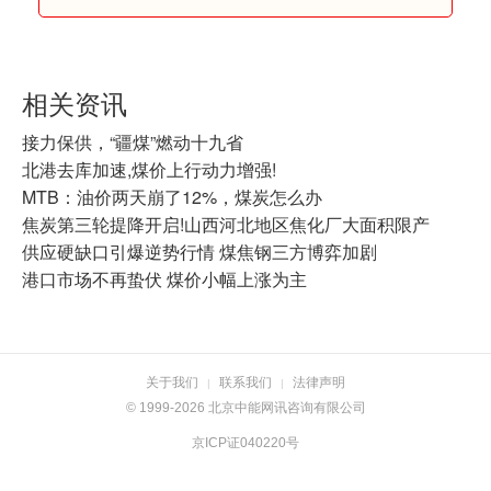
相关资讯
接力保供，“疆煤”燃动十九省
北港去库加速,煤价上行动力增强!
MTB：油价两天崩了12%，煤炭怎么办
焦炭第三轮提降开启!山西河北地区焦化厂大面积限产
供应硬缺口引爆逆势行情 煤焦钢三方博弈加剧
港口市场不再蛰伏 煤价小幅上涨为主
关于我们
联系我们
法律声明
|
|
© 1999-2026 北京中能网讯咨询有限公司
京ICP证040220号