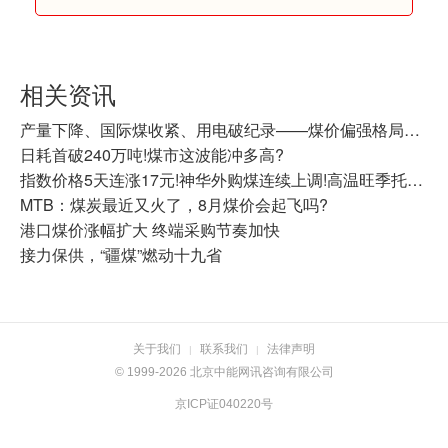
相关资讯
产量下降、国际煤收紧、用电破纪录——煤价偏强格局还在延续
日耗首破240万吨!煤市这波能冲多高?
指数价格5天连涨17元!神华外购煤连续上调!高温旺季托举，动力煤震荡走强
MTB：煤炭最近又火了，8月煤价会起飞吗?
港口煤价涨幅扩大 终端采购节奏加快
接力保供，“疆煤”燃动十九省
关于我们
联系我们
法律声明
|
|
© 1999-2026 北京中能网讯咨询有限公司
京ICP证040220号