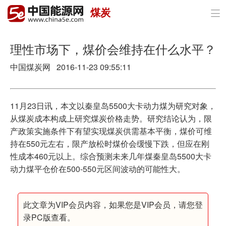
煤炭

首页
政策与经济
理性市场下，煤价会维持在什么水平？
中国煤炭网 2016-11-23 09:55:11
油气
煤炭
11月23日讯，本文以秦皇岛5500大卡动力煤为研究对象，
电力
从煤炭成本构成上研究煤炭价格走势。研究结论认为，限
产政策实施条件下有望实现煤炭供需基本平衡，煤价可维
新能源
持在550元左右，限产放松时煤价会缓慢下跌，但应在刚
性成本460元以上。综合预测未来几年煤秦皇岛5500大卡
节能环保
动力煤平仓价在500-550元区间波动的可能性大。
分布式能源
此文章为VIP会员内容，如果您是VIP会员，请您登
录PC版查看。