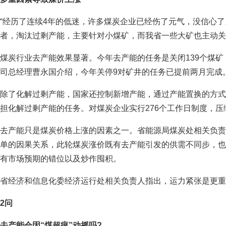
“经历了连续4年的低迷，许多煤炭企业已经伤了元气，没信心了
者，淘汰过剩产能，主要针对小煤矿，而我省一些大矿也主动关
煤炭行业去产能效果显著。今年去产能的任务是关闭139个煤
司总经理曹永国介绍，今年关停9对矿井的任务已提前两月完成
除了化解过剩产能，国家还控制新增产能，通过产能置换的方式
担化解过剩产能的任务。对煤炭企业实行276个工作日制度，压
去产能只是煤炭价格上涨的因素之一。省能源局煤炭处相关负责
单的因果关系，此轮煤炭涨价既有去产能引发的供需不同步，也
有市场预期的错位以及炒作囤积。
省经济和信息化委经济运行处相关负责人指出，运力紧张是更重
2问
去产能会因“煤超疯”动摇吗?