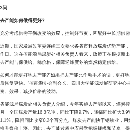
3问
去产能如何做得更好?
充分考虑供需平衡改变的效应，控制好节奏，匹配好中长期供需
近期，国家发展改革委连续三次要求各省市释放煤炭优势产能，并
作日。这在省能源局煤炭处相关负责人看来，政策正在根据新出
去产能与保供给、稳价格，保障迎峰度冬的煤炭稳定供给。
如何才能更好地去产能?“如果把去产能比作动手术的话，更好
后恢复更快。”省能源协会副会长、四川大学能源发展研究中心
奏、效果，减少价格的波动。
省能源局煤炭处相关负责人介绍，今年实施去产能以来，煤炭控
月，全国煤炭产量16.3亿吨，同比下降9.7%，降幅同比扩大3.
1.1%，降幅同比收窄0.2个百分点。煤炭去产能快于钢铁业，
推升煤价上涨。因此，去产能过程中应科学把握规模和节奏，保