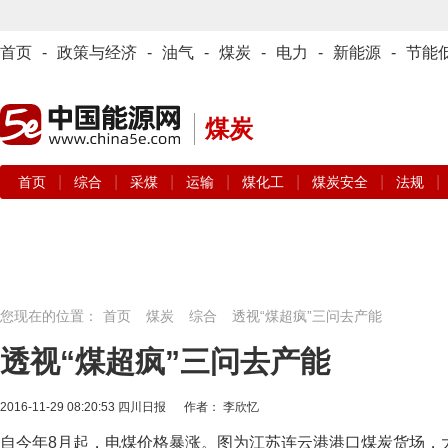
首页
-
政策与经济
-
油气
-
煤炭
-
电力
-
新能源
-
节能
煤炭
|
|
|
|
|
|
|
首页
综合
采煤
运输
煤化工
煤炭安全
法规
您现在的位置：
首页
煤炭
综合
透视“煤超疯”三问去产能
透视“煤超疯”三问去产能
2016-11-29 08:20:53
四川日报 作者： 李欣忆
自今年8月起，电煤价格暴涨。图为江苏连云港港口煤炭货场，