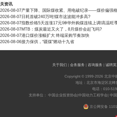
关资讯
2026-08-07
产量下降、国际煤收紧、用电破纪录——煤价偏强
2026-08-07
日耗首破240万吨!煤市这波能冲多高?
2026-08-07
指数价格5天连涨17元!神华外购煤连续上调!高温
2026-08-07
MTB：煤炭最近又火了，8月煤价会起飞吗?
2026-08-07
港口煤价涨幅扩大 终端采购节奏加快
2026-08-06
接力保供，“疆煤”燃动十九省
关于我们
|
会务服务
|
咨询服务
|
诚聘英
Copyright © 1999-2026 北京
地址：北京市海淀区北蜂窝8
电话：010-519
支持单位： 中国企业投资协会|中国动力工程学会| 中
京公网安备 1101