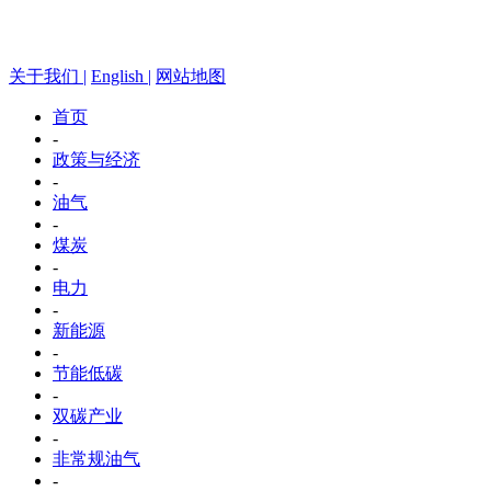
关于我们 |
English |
网站地图
首页
-
政策与经济
-
油气
-
煤炭
-
电力
-
新能源
-
节能低碳
-
双碳产业
-
非常规油气
-