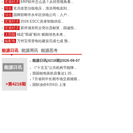
宏观经济
ERP软件怎么选？从经营视角看...
综合
党员攻坚治低电压，清凉用电送到...
综合
国网邯郸市永年区供电公司：入户...
宏观经济
2026 ESCC具身智能供应...
宏观经济
获评浦东民企突出贡献奖，国诚投...
太阳能
锚定“双碳”航向 赋能绿色未来...
输配电
万州宝塔变电站建设完成七成 预...
能源日讯
能源周讯
能源思考
能源日讯[4218期]2026-08-07
能源日讯
《“十五五”公共机构节能降...
我国核电装机容量达1.35...
7月省间中长期市场交易规模...
>第4218期
国际油价8月6日 上涨