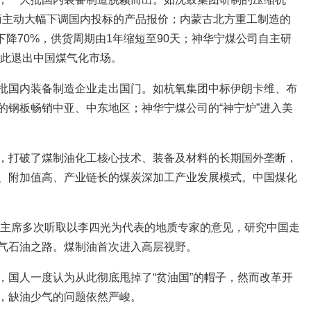
商主动大幅下调国内投标的产品报价；内蒙古北方重工制造的
下降70%，供货周期由1年缩短至90天；神华宁煤公司自主研
子因此退出中国煤气化市场。
批国内装备制造企业走出国门。如杭氧集团中标伊朗卡维、布
的钢板畅销中亚、中东地区；神华宁煤公司的“神宁炉”进入美
，打破了煤制油化工核心技术、装备及材料的长期国外垄断，
、附加值高、产业链长的煤炭深加工产业发展模式。中国煤化
泽东主席多次听取以李四光为代表的地质专家的意见，研究中国走
气石油之路。煤制油首次进入高层视野。
，国人一度认为从此彻底甩掉了“贫油国”的帽子，然而改革开
，缺油少气的问题依然严峻。