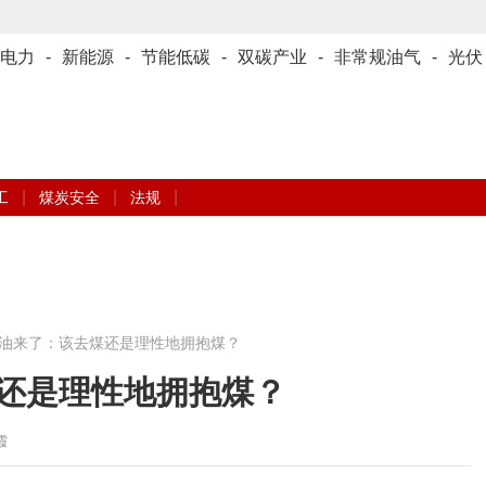
电力
-
新能源
-
节能低碳
-
双碳产业
-
非常规油气
-
光伏
|
|
|
工
煤炭安全
法规
油来了：该去煤还是理性地拥抱煤？
还是理性地拥抱煤？
明霞