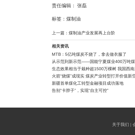
责任编辑： 张磊
标签：煤制油
上一篇：煤制油产业发展再上台阶
相关资讯
MTB：5亿吨煤炭不烧了，拿去做衣服了
从示范到新示范——国能宁夏煤业400万吨
生态效果相当于栽种超1500万棵树 我国西
火箭“烧煤”成现实 煤炭产业转型打开价值新
新疆首单煤化工转型金融项目成功落地
告别“卡脖子”，实现“自主可控”
关于我们
|