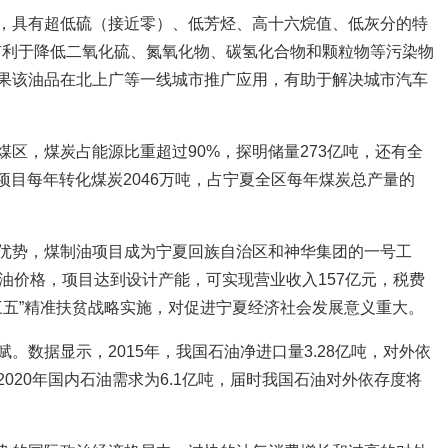
，具有超低硫（接近零）、低芳烃、高十六烷值、低灰分的特
有利于降低二氧化硫、氮氧化物、碳氢化合物和颗粒物等污染物
果该油品在北上广等一线城市推广应用，有助于解决城市汽车
区，煤炭占能源比重超过90%，探明储量273亿吨，还有全
油项目每年转化煤炭2046万吨，占宁夏全区每年煤炭总产量的
优势，煤制油项目成为宁夏回族自治区和神华集团的一号工
油价格，项目达到设计产能，可实现营业收入157亿元，税费
三五”精准扶贫战略实施，对促进宁夏经济社会发展意义重大。
。数据显示，2015年，我国石油净进口量3.28亿吨，对外依
2020年国内石油需求为6.1亿吨，届时我国石油对外依存度将