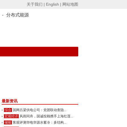
关于我们 |
English |
网站地图
-
分布式能源
最新资讯
综合
国网吕梁供电公司：党团联动查隐...
宏观经济
风雨同舟，国诚投顾携手上海红莲...
储能
客观评测华电华源水蓄冷：多结构...