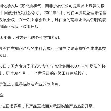
列化学反应“变”成油和气，南非沙索尔公司是世界上煤炭间接
，中国便开始关注沙索尔。2002年9月，时任国务院总理朱镕基
发展会议，在一次圆桌会议上，对在座的南非企业高管明确表
制油正式提上议事日程。
10年来，对方开出的条件愈加苛刻。
具有自主知识产权的中科合成油公司中温浆态费托合成成套技
项目。
18日，国家发改委正式批复神宁煤业集团400万吨/年煤炭间接
设，历时39个月，一个世界级的超级工程建成投产。
于登上了世界煤制油产业的制高点。
安全
煤制油直指雾霾，其产品直接面对我国燃油产品品质升级。