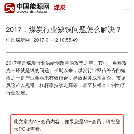
煤炭

首页
政策与经济
2017，煤炭行业缺钱问题怎么解决？
中国煤炭网 2017-01-12 10:55:49
油气
煤炭
2017年是煤炭行业供给侧改革的攻坚之年。其中，至难攻
电力
克一环就是钱的问题。长期以来，煤炭行业亟待补齐的短
板之一是产业金融未有效结合，导致财务成本高企、市场
新能源
风险难以规避、杠杆率持续走高等，甚至从根本上制约了
行业发展。
节能环保
分布式能源
此文章为VIP会员内容，如果您是VIP会员，请您登
录PC版查看。