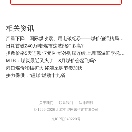
相关资讯
产量下降、国际煤收紧、用电破纪录——煤价偏强格局还在延续
日耗首破240万吨!煤市这波能冲多高?
指数价格5天连涨17元!神华外购煤连续上调!高温旺季托举，动力煤震荡走强
MTB：煤炭最近又火了，8月煤价会起飞吗?
港口煤价涨幅扩大 终端采购节奏加快
接力保供，“疆煤”燃动十九省
关于我们
联系我们
法律声明
|
|
© 1999-2026 北京中能网讯咨询有限公司
京ICP证040220号