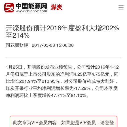
煤炭

首页
政策与经济
开滦股份预计2016年度盈利大增202%
至214%
油气
同花顺财经 2017-03-03 15:06:00
煤炭
电力
1月25日，开滦股份发布业绩预告，公司预计2016年1-12
月份归属于上市公司股东的净利润4.25亿至4.75亿元，同
新能源
比增长201.94%至213.93%，对公司股价构成特大利好，
煤炭开采行业平均净利润增长率为-17.29%，公司本季度
节能环保
净利润环比上季度增长47.71%至81.10%。
分布式能源
此文章为VIP会员内容，如果您是VIP会员，请您登