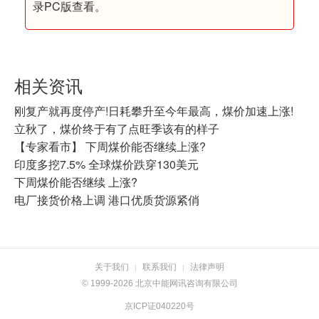
录PC版查看。
相关资讯
刚复产就再度停产!日耗攀升至今年最高，煤价加速上涨!
立秋了，煤价终于有了点旺季该有的样子
【专家看市】 下周煤价能否继续上涨?
印度多挖7.5% 全球煤价跌穿130美元
下周煤价能否继续 上涨?
电厂接货价格上调 港口优质货源紧俏
关于我们
联系我们
法律声明
|
|
© 1999-2026 北京中能网讯咨询有限公司
京ICP证040220号