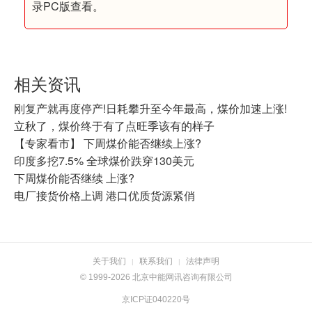
录PC版查看。
相关资讯
刚复产就再度停产!日耗攀升至今年最高，煤价加速上涨!
立秋了，煤价终于有了点旺季该有的样子
【专家看市】 下周煤价能否继续上涨?
印度多挖7.5% 全球煤价跌穿130美元
下周煤价能否继续 上涨?
电厂接货价格上调 港口优质货源紧俏
关于我们
联系我们
法律声明
|
|
© 1999-2026 北京中能网讯咨询有限公司
京ICP证040220号