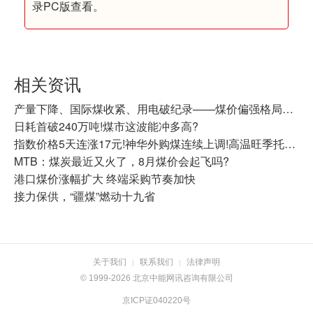
录PC版查看。
相关资讯
产量下降、国际煤收紧、用电破纪录——煤价偏强格局还在延续
日耗首破240万吨!煤市这波能冲多高?
指数价格5天连涨17元!神华外购煤连续上调!高温旺季托举，动力煤震荡走强
MTB：煤炭最近又火了，8月煤价会起飞吗?
港口煤价涨幅扩大 终端采购节奏加快
接力保供，“疆煤”燃动十九省
关于我们
联系我们
法律声明
|
|
© 1999-2026 北京中能网讯咨询有限公司
京ICP证040220号