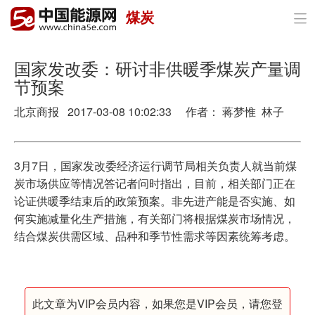
煤炭

首页
政策与经济
国家发改委：研讨非供暖季煤炭产量调
节预案
油气
北京商报 2017-03-08 10:02:33 作者： 蒋梦惟 林子
煤炭
电力
3月7日，国家发改委经济运行调节局相关负责人就当前煤
炭市场供应等情况答记者问时指出，目前，相关部门正在
新能源
论证供暖季结束后的政策预案。非先进产能是否实施、如
何实施减量化生产措施，有关部门将根据煤炭市场情况，
节能环保
结合煤炭供需区域、品种和季节性需求等因素统筹考虑。
分布式能源
此文章为VIP会员内容，如果您是VIP会员，请您登